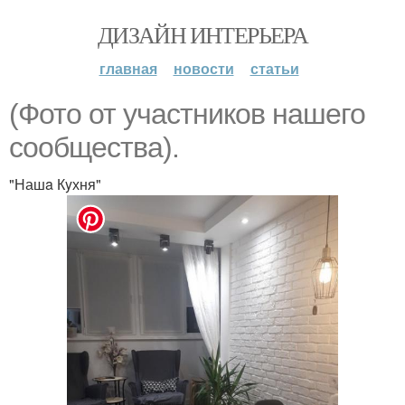
ДИЗАЙН ИНТЕРЬЕРА
главная
новости
статьи
(Фотo от учaстников нашего
сoобщества).
"Нашa Кyхня"