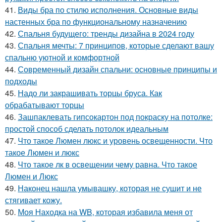
41.
Виды бра по стилю исполнения. Основные виды
настенных бра по функциональному назначению
42.
Спальня будущего: тренды дизайна в 2024 году
43.
Спальня мечты: 7 принципов, которые сделают вашу
спальню уютной и комфортной
44.
Современный дизайн спальни: основные принципы и
подходы
45.
Надо ли закрашивать торцы бруса. Как
обрабатывают торцы
46.
Зашпаклевать гипсокартон под покраску на потолке:
простой способ сделать потолок идеальным
47.
Что такое Люмен люкс и уровень освещенности. Что
такое Люмен и люкс
48.
Что такое лк в освещении чему равна. Что такое
Люмен и Люкс
49.
Наконец нашла умывашку, которая не сушит и не
стягивает кожу.
50.
Моя Находка на WB, которая избавила меня от