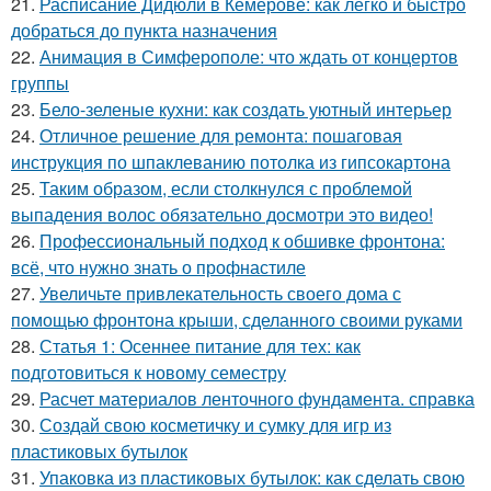
21.
Расписание Дидюли в Кемерове: как легко и быстро
добраться до пункта назначения
22.
Анимация в Симферополе: что ждать от концертов
группы
23.
Бело-зеленые кухни: как создать уютный интерьер
24.
Отличное решение для ремонта: пошаговая
инструкция по шпаклеванию потолка из гипсокартона
25.
Таким образом, если столкнулся с проблемой
выпадения волос обязательно досмотри это видео!
26.
Профессиональный подход к обшивке фронтона:
всё, что нужно знать о профнастиле
27.
Увеличьте привлекательность своего дома с
помощью фронтона крыши, сделанного своими руками
28.
Статья 1: Осеннее питание для тех: как
подготовиться к новому семестру
29.
Расчет материалов ленточного фундамента. справка
30.
Создай свою косметичку и сумку для игр из
пластиковых бутылок
31.
Упаковка из пластиковых бутылок: как сделать свою