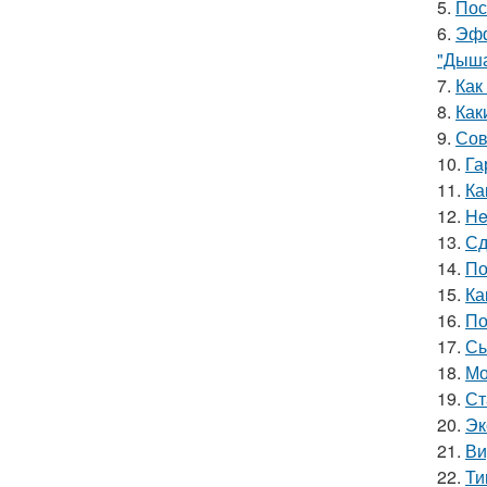
5.
Пос
6.
Эфф
"Дыша
7.
Как
8.
Как
9.
Сов
10.
Га
11.
Ка
12.
He
13.
Сд
14.
По
15.
Ка
16.
По
17.
Сы
18.
Мо
19.
Ст
20.
Эк
21.
Ви
22.
Ти