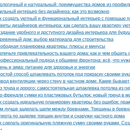
ологичный и натуральный: преимущества домов из профил
ильный интерьер без дизайнера: как это возможно
к создать уютный и функциональный интерьер с помощью п
веты дизайнеров интерьера: как сделать вашу квартиру у
здание удобного и доступного дизайна интерьера для буду
ревянный дом: выбор материала для строительства
ободная планировка квартиры: плюсы и минусы
еличьте привлекательность вашего дома: как и чем обшить
офессиональный подход к обшивке фронтона: всё, что нуж
ень и зима: питание для здоровья и энергии
остой способ шпаклевать потолок под покраску своими рук
вод вентиляции через стену в частном доме. Какие бываю
з труда и дорого: самостоятельная шпаклевка потолка из г
о-френдли сумки из пластиковых бутылок: новый тренд в м
к создать идеальную планировку квартиры без ошибок: пра
м лучше заделать щели между бревнами. Трещины в бревн
сперта по заделке трещин внутри и снаружи частного дома
к сделать оригинальную пляжную сумку своими руками. Со
и