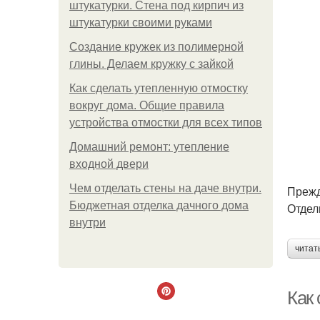
штукатурки. Стена под кирпич из
штукатурки своими руками
Создание кружек из полимерной
глины. Делаем кружку с зайкой
Как сделать утепленную отмостку
вокруг дома. Общие правила
устройства отмостки для всех типов
Домашний ремонт: утепление
входной двери
Чем отделать стены на даче внутри.
Прежд
Бюджетная отделка дачного дома
Отдел
внутри
читат
Как