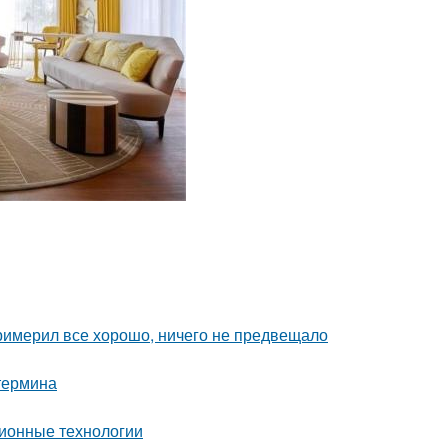
римерил все хорошо, ничего не предвещало
 термина
ионные технологии