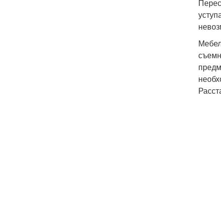
Перес
уступ
невоз
Мебел
съемн
предм
необх
Расст