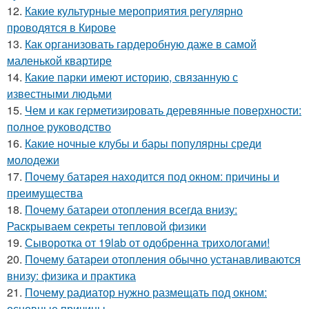
12.
Какие культурные мероприятия регулярно
проводятся в Кирове
13.
Как организовать гардеробную даже в самой
маленькой квартире
14.
Какие парки имеют историю, связанную с
известными людьми
15.
Чем и как герметизировать деревянные поверхности:
полное руководство
16.
Какие ночные клубы и бары популярны среди
молодежи
17.
Почему батарея находится под окном: причины и
преимущества
18.
Почему батареи отопления всегда внизу:
Раскрываем секреты тепловой физики
19.
Сыворотка от 19lab от одобренна трихологами!
20.
Почему батареи отопления обычно устанавливаются
внизу: физика и практика
21.
Почему радиатор нужно размещать под окном:
основные причины