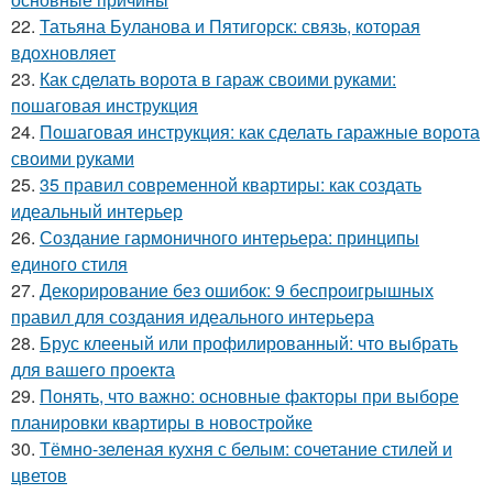
22.
Татьяна Буланова и Пятигорск: связь, которая
вдохновляет
23.
Как сделать ворота в гараж своими руками:
пошаговая инструкция
24.
Пошаговая инструкция: как сделать гаражные ворота
своими руками
25.
35 правил современной квартиры: как создать
идеальный интерьер
26.
Создание гармоничного интерьера: принципы
единого стиля
27.
Декорирование без ошибок: 9 беспроигрышных
правил для создания идеального интерьера
28.
Брус клееный или профилированный: что выбрать
для вашего проекта
29.
Понять, что важно: основные факторы при выборе
планировки квартиры в новостройке
30.
Тёмно-зеленая кухня с белым: сочетание стилей и
цветов