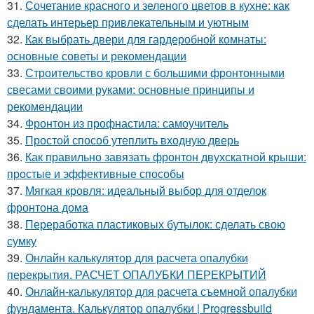
31.
Сочетание красного и зеленого цветов в кухне: как
сделать интерьер привлекательным и уютным
32.
Как выбрать двери для гардеробной комнаты:
основные советы и рекомендации
33.
Строительство кровли с большими фронтонными
свесами своими руками: основные принципы и
рекомендации
34.
Фронтон из профнастила: самоучитель
35.
Простой способ утеплить входную дверь
36.
Как правильно завязать фронтон двухскатной крыши:
простые и эффективные способы
37.
Мягкая кровля: идеальный выбор для отделок
фронтона дома
38.
Переработка пластиковых бутылок: сделать свою
сумку
39.
Онлайн калькулятор для расчета опалубки
перекрытия. РАСЧЕТ ОПАЛУБКИ ПЕРЕКРЫТИЙ
40.
Онлайн-калькулятор для расчета съемной опалубки
фундамента. Калькулятор опалубки | Progressbuild