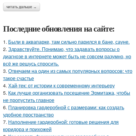
читать дальше →
Последние обновления на сайте:
1.
Были в аквапарке, там сильно парился в бане, сауне.
2.
Здравствуйте. Понимаю, что задавать вопросы о
диагнозе в интернете может быть не совсем разумно, но
всё же решусь спросить.
3.
Отвечаем на один из самых популярных вопросов: что
такое счастье
4.
Хай-тек: от истории к современному интерьеру
5.
Как лучше организовать посещение Эрмитажа, чтобы
не пропустить главное
6.
Планировка гардеробной с размерами: как создать
удобное пространство
7.
Наполнение гардеробной: готовые решения для
коридора и прихожей