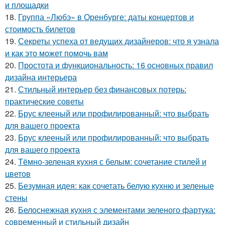
и площадки
18.
Группа «Любэ» в Оренбурге: даты концертов и
стоимость билетов
19.
Секреты успеха от ведущих дизайнеров: что я узнала
и как это может помочь вам
20.
Простота и функциональность: 16 основных правил
дизайна интерьера
21.
Стильный интерьер без финансовых потерь:
практические советы
22.
Брус клееный или профилированный: что выбрать
для вашего проекта
23.
Брус клееный или профилированный: что выбрать
для вашего проекта
24.
Тёмно-зеленая кухня с белым: сочетание стилей и
цветов
25.
Безумная идея: как сочетать белую кухню и зеленые
стены
26.
Белоснежная кухня с элементами зеленого фартука:
современный и стильный дизайн