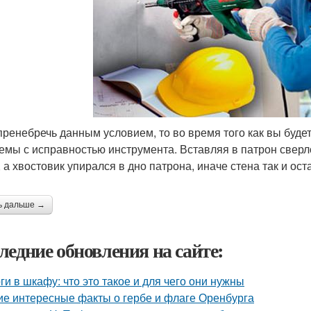
пренебречь данным условием, то во время того как вы буде
емы с исправностью инструмента. Вставляя в патрон сверл
, а хвостовик упирался в дно патрона, иначе стена так и ост
ь дальше →
ледние обновления на сайте:
ги в шкафу: что это такое и для чего они нужны
ие интересные факты о гербе и флаге Оренбурга