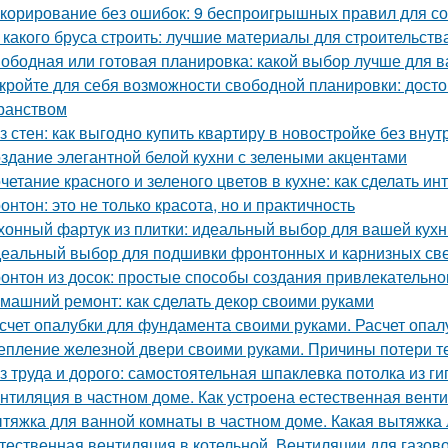
корирование без ошибок: 9 беспроигрышных правил для со
 какого бруса строить: лучшие материалы для строительств
ободная или готовая планировка: какой выбор лучше для 
кройте для себя возможности свободной планировки: досто
ранством
з стен: как выгодно купить квартиру в новостройке без внут
здание элегантной белой кухни с зелеными акцентами
четание красного и зеленого цветов в кухне: как сделать 
онтон: это не только красота, но и практичность
хонный фартук из плитки: идеальный выбор для вашей кухн
еальный выбор для подшивки фронтонных и карнизных све
онтон из досок: простые способы создания привлекательн
машний ремонт: как сделать декор своими руками
счет опалубки для фундамента своими руками. Расчет опа
епление железной двери своими руками. Причины потери т
з труда и дорого: самостоятельная шпаклевка потолка из г
нтиляция в частном доме. Как устроена естественная вент
тяжка для ванной комнаты в частном доме. Какая вытяжка 
тественная вентиляция в котельной. Вентиляции для газов