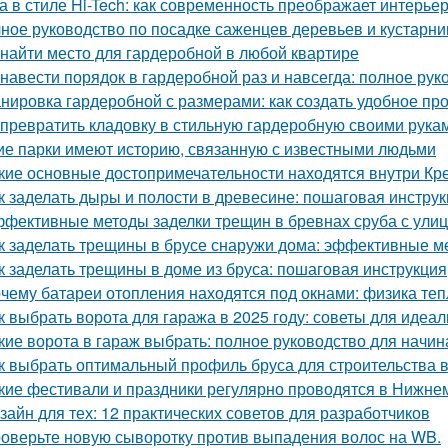
а в стиле Hi-Tech: как современность преображает интерье
ное руководство по посадке саженцев деревьев и кустарни
 найти место для гардеробной в любой квартире
 навести порядок в гардеробной раз и навсегда: полное рук
нировка гардеробной с размерами: как создать удобное пр
 превратить кладовку в стильную гардеробную своими рука
ие парки имеют историю, связанную с известными людьми
кие основные достопримечательности находятся внутри Кр
к заделать дыры и полости в древесине: пошаговая инстру
фективные методы заделки трещин в бревнах сруба с ули
к заделать трещины в брусе снаружи дома: эффективные м
к заделать трещины в доме из бруса: пошаговая инструкция
чему батареи отопления находятся под окнами: физика те
к выбрать ворота для гаража в 2025 году: советы для идеа
кие ворота в гараж выбрать: полное руководство для начи
к выбрать оптимальный профиль бруса для строительства 
кие фестивали и праздники регулярно проводятся в Нижне
зайн для тех: 12 практических советов для разработчиков
оверьте новую сыворотку против выпадения волос на WB.