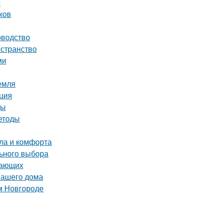
р
ков
оводство
остранство
ми
емля
кция
цы
етоды
пла и комфорта
льного выбора
нающих
вашего дома
м Новгороде