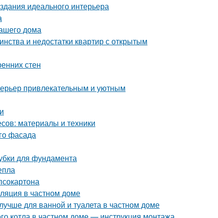
здания идеального интерьера
а
вашего дома
инства и недостатки квартир с открытым
ренних стен
интерьер привлекательным и уютным
и
сов: материалы и техники
ого фасада
лубки для фундамента
епла
ипсокартона
иляция в частном доме
лучше для ванной и туалета в частном доме
ого котла в частном доме — инструкция монтажа