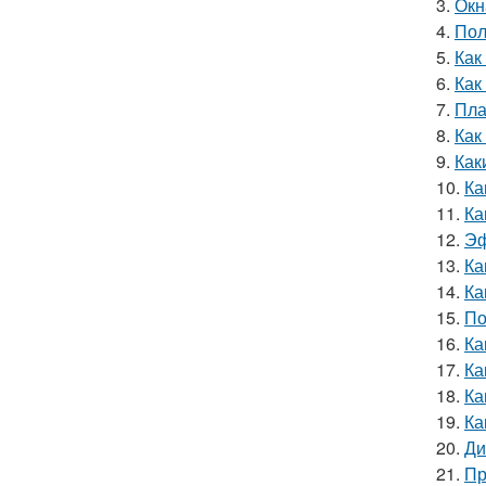
3.
Окн
4.
Пол
5.
Как
6.
Как
7.
Пла
8.
Как
9.
Как
10.
Ка
11.
Ка
12.
Эф
13.
Ка
14.
Ка
15.
По
16.
Ка
17.
Ка
18.
Ка
19.
Ка
20.
Ди
21.
Пр