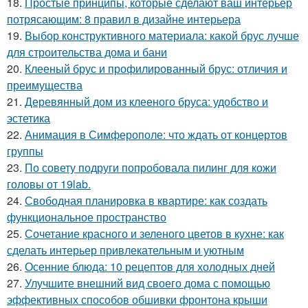
18.
Простые принципы, которые сделают ваш интерьер
потрясающим: 8 правил в дизайне интерьера
19.
Выбор конструктивного материала: какой брус лучше
для строительства дома и бани
20.
Клееный брус и профилированный брус: отличия и
преимущества
21.
Деревянный дом из клееного бруса: удобство и
эстетика
22.
Анимация в Симферополе: что ждать от концертов
группы
23.
По совету подруги попробовала пилинг для кожи
головы от 19lab.
24.
Свободная планировка в квартире: как создать
функциональное пространство
25.
Сочетание красного и зеленого цветов в кухне: как
сделать интерьер привлекательным и уютным
26.
Осенние блюда: 10 рецептов для холодных дней
27.
Улучшите внешний вид своего дома с помощью
эффективных способов обшивки фронтона крыши