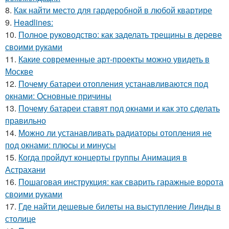
8.
Как найти место для гардеробной в любой квартире
9.
Headlines:
10.
Полное руководство: как заделать трещины в дереве
своими руками
11.
Какие современные арт-проекты можно увидеть в
Москве
12.
Почему батареи отопления устанавливаются под
окнами: Основные причины
13.
Почему батареи ставят под окнами и как это сделать
правильно
14.
Можно ли устанавливать радиаторы отопления не
под окнами: плюсы и минусы
15.
Когда пройдут концерты группы Анимация в
Астрахани
16.
Пошаговая инструкция: как сварить гаражные ворота
своими руками
17.
Где найти дешевые билеты на выступление Линды в
столице