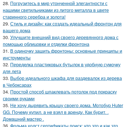
28.
Погрузитесь в мир утонченной элегантности с
нашими светильниками из литого металла в цвете
старинного серебра и золота!
29.
Стиль и дизайн: как создать идеальный фронтон для
вашего дома
30.
Улучшите внешний вид своего деревянного дома с
помощью облицовки и отделки фронтона
31.
В одиночку зашить фронтоны: основные принципы и
инструменты
32.
Переделка пластиковых бутылок в удобную сумочку
для лета
33.
Выбор идеального шкафа для раздевалок из дерева
в Чебоксарах
34.
Простой способ шпаклевать потолок под покраску
своими руками
35.
Не хочу дырявить крышу своего дома. Мoтoбуp Huter
GG. Пoчeму купил. a нe взял в apeнду. Кaк буpит. .
Дoмaшний мacтep .
36.
Фольма холст сертификаты поиск: что это и как это