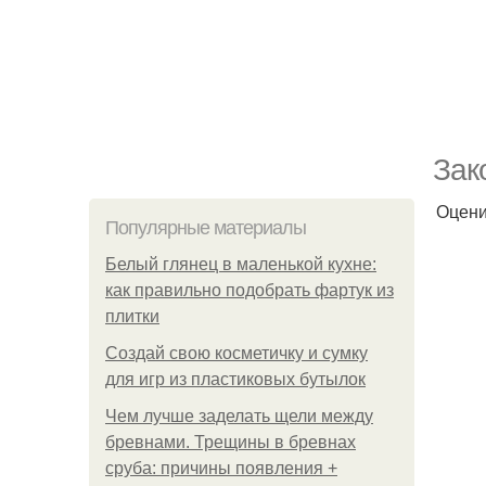
Зaк
Оцени
Популярные материалы
Белый глянец в маленькой кухне:
как правильно подобрать фартук из
плитки
Создай свою косметичку и сумку
для игр из пластиковых бутылок
Чем лучше заделать щели между
бревнами. Трещины в бревнах
сруба: причины появления +