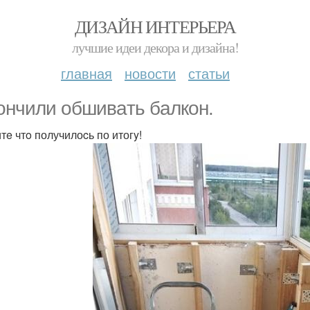
ДИЗАЙН ИНТЕРЬЕРА
лучшие идеи декора и дизайна!
главная
новости
статьи
ончили обшивaть бaлкон.
тe чтo получилоcь по итогy!