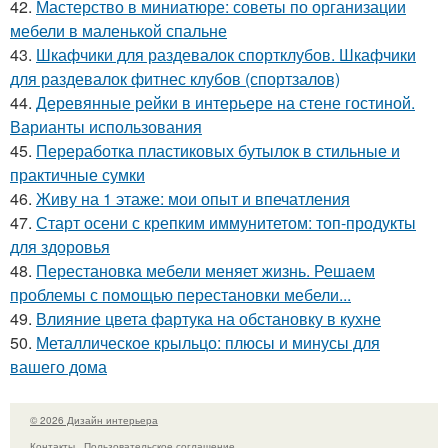
42.
Мастерство в миниатюре: советы по организации
мебели в маленькой спальне
43.
Шкафчики для раздевалок спортклубов. Шкафчики
для раздевалок фитнес клубов (спортзалов)
44.
Деревянные рейки в интерьере на стене гостиной.
Варианты использования
45.
Переработка пластиковых бутылок в стильные и
практичные сумки
46.
Живу на 1 этаже: мои опыт и впечатления
47.
Старт осени с крепким иммунитетом: топ-продукты
для здоровья
48.
Перестановка мебели меняет жизнь. Решаем
проблемы с помощью перестановки мебели...
49.
Влияние цвета фартука на обстановку в кухне
50.
Металлическое крыльцо: плюсы и минусы для
вашего дома
© 2026 Дизайн интерьера
Контакты
Пользовательское соглашение