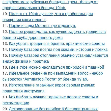
с эффектом зарубежных брендов - крем - флюид от
профессионального бренда 19lab.
10.
Пилинг от 19lab лучшее, что я пробовала для
очищения кожи головы!
11.
Парки и сады Москвы: где отдохнуть
12.
Полное руководство: как лучше заделать трещины в
бревне сруба деревянного дома
13.
Как убрать трещины в бревне: практические советы
14.
Почему батареи всегда под окнами: история и логика
15.
Почему батареи отопления обычно устанавливаются
внизу: физика и практика
16.
Где в Уфе можно насладиться природой и тишиной
17.
Идеальное решение при выпадении волос - набор
сывороток "Активатор Роста" от бренда 19lab.
18.
Изготовление гаражных ворот своими руками:
пошаговая инструкция
19.
Как выбрать лучшие гаражные ворота: советы и
рекомендации
20.
Декорирование без ошибок: 9 беспроигрышных