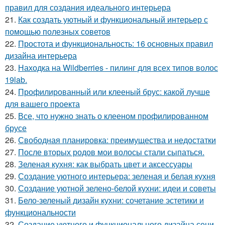
правил для создания идеального интерьера
21.
Как создать уютный и функциональный интерьер с
помощью полезных советов
22.
Простота и функциональность: 16 основных правил
дизайна интерьера
23.
Находка на Wildberries - пилинг для всех типов волос
19lab.
24.
Профилированный или клееный брус: какой лучше
для вашего проекта
25.
Все, что нужно знать о клееном профилированном
брусе
26.
Свободная планировка: преимущества и недостатки
27.
После вторых родов мои волосы стали сыпаться.
28.
Зеленая кухня: как выбрать цвет и аксессуары
29.
Создание уютного интерьера: зеленая и белая кухня
30.
Создание уютной зелено-белой кухни: идеи и советы
31.
Бело-зеленый дизайн кухни: сочетание эстетики и
функциональности
32.
Создание уютного и функционального дизайна сени