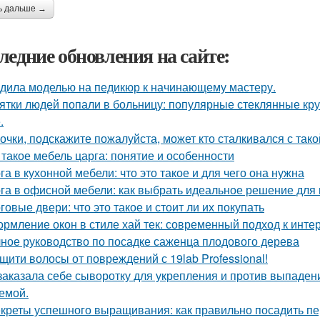
ь дальше →
ледние обновления на сайте:
дила моделью на педикюр к начинающему мастеру.
ятки людей попали в больницу: популярные стеклянные кр
.
очки, подскажите пожалуйста, может кто сталкивался с так
 такое мебель царга: понятие и особенности
га в кухонной мебели: что это такое и для чего она нужна
га в офисной мебели: как выбрать идеальное решение для
говые двери: что это такое и стоит ли их покупать
рмление окон в стиле хай тек: современный подход к инте
ное руководство по посадке саженца плодового дерева
щити волосы от повреждений с 19lab Professional!
заказала себе сыворотку для укрепления и против выпадени
емой.
креты успешного выращивания: как правильно посадить п