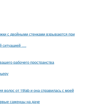
ужки с двойными стенками взрываются при
ой ситуацией ….
 вашего рабочего пространства
рьеру
я волос от 19lab и она справилась с моей
ервые саженцы на даче