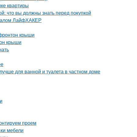
пке квартиры
й: что вы должны знать перед покупкой
урналом ЛайфХАКЕР
 фронтон крыши
тон крыши
нать
ее
лучше для ванной и туалета в частном доме
и
монтируем проем
вки мебели