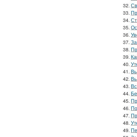
32.
Св
33.
Пр
34.
Ст
35.
Ос
36.
Ув
37.
За
38.
Пр
39.
Ка
40.
Ут
41.
Вы
42.
Вы
43.
Вс
44.
Бе
45.
Пр
46.
По
47.
Пр
48.
Ут
49.
Пе