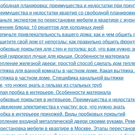
ободная планировка: преимущества и недостатки при поку
еимущества и недостатки квартир со свободной планировко
аньте экспертом по перестановке мебели в квартире с ж
енние блюда: 10 рецептов для холодных дней
еличьте привлекательность вашего дома: как и чем обшить
щитите свой дом от непогоды: как правильно обшить фрон
обковые покрытия для стен и потолка: всё, что вам нужно з
кой гидроизол лучше для крыши. Особенности материала
епление железной двери: простой способ сделать дом тепл
тяжка для ванной комнаты в частном доме. Какая вытяжка 
тяжка в частном доме. Специфика канальной вытяжки
е, что нужно знать о гильзах из стальных труб
лая пробка в интерьере. Особенности материала
обковые покрытия в интерьере. Преимущества и недостатк
дведение электричества к участку: все, что нужно знать
обка в интерьере прихожей. Виды пробковых покрытий
епление входной металлической двери своими руками. Ре
рестановка мебели в квартире в Москве. Этапы перестано