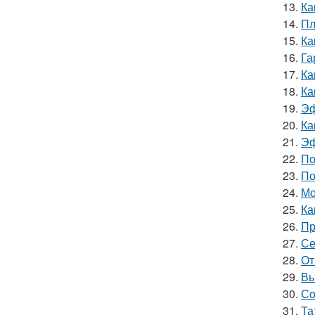
13.
Ка
14.
Пл
15.
Ка
16.
Га
17.
Ка
18.
Ка
19.
Эф
20.
Ка
21.
Эф
22.
По
23.
По
24.
Мо
25.
Ка
26.
Пр
27.
Се
28.
От
29.
Вы
30.
Со
31.
Та