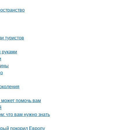
ространство
ди туристов
и руками
и
чины
но
околения
о может помочь вам
й
: что вам нужно знать
орый покорил Европу