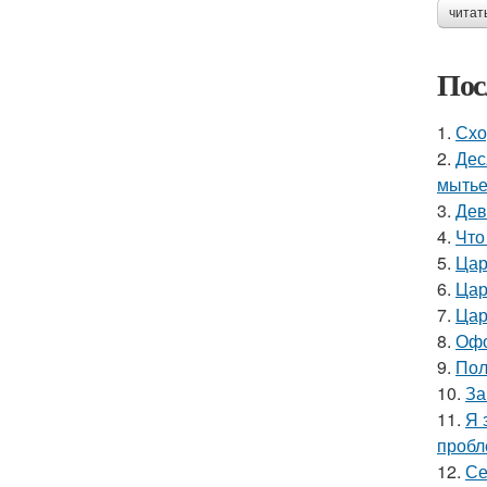
читат
Пос
1.
Схо
2.
Дес
мытье
3.
Дев
4.
Что
5.
Цар
6.
Цар
7.
Цар
8.
Офо
9.
Пол
10.
За
11.
Я 
пробл
12.
Се