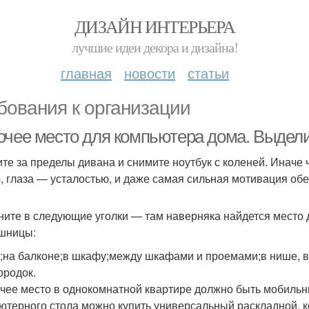
ДИЗАЙН ИНТЕРЬЕРА
лучшие идеи декора и дизайна!
главная
новости
статьи
бования к организации
очее место для компьютера дома. Выдели
те за пределы дивана и снимите ноутбук с коленей. Иначе 
, глаза — усталостью, и даже самая сильная мотивация об
ните в следующие уголки — там наверняка найдется место д
шницы:
а;на балконе;в шкафу;между шкафами и проемами;в нише, в 
ородок.
чее место в однокомнатной квартире должно быть мобиль
ютерного стола можно купить универсальный раскладной, к