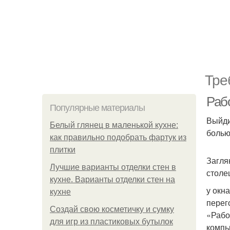
Тре
Раб
Популярные материалы
Выйди
Белый глянец в маленькой кухне:
болью
как правильно подобрать фартук из
плитки
Загля
Лучшие варианты отделки стен в
столе
кухне. Варианты отделки стен на
у окн
кухне
перег
Создай свою косметичку и сумку
«Рабо
для игр из пластиковых бутылок
компь