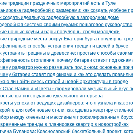
кие традиции праздничных мероприятий есть в Туле
анировка гардеробной с размерами: как создать удобное п
к создать идеальную гардеробную в загородном доме
рдеробная система своими руками: пошаговое руководство
кие ночные клубы и бары популярны среди молодёжи
кие природные места вокруг Екатеринбурга популярны сре
фективные способы устранения трещин и щелей в брусе
к устранить трещины в древесине: простые способы своим
фективность отопления: почему батареи ставят под окнам
чему радиатор нужно размещать под окном: основные при
чему батареи ставят под окнами и как это сделать правиль
жно ли найти смесь старой и новой архитектуры в городе
к Стас Намин и «Цветы» формировали музыкальный вкус п
остые шаги к созданию идеального интерьера
креты успеха от ведущих дизайнеров: что я узнала и как эт
кройте для себя новые стили: как сделать квартиру стильно
бор между клееным и массивным профилированным брусом
временные тренды в планировке квартир в новостройках
тьяна Буланова: Краснодарский баскетбольный проект, кот