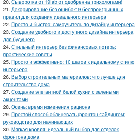
20.
Сыворотка от 19lab от одобренна трихологами!
21.
Декорирование без ошибок: 9 беспроигрышных
правил для создания идеального интерьера
22.
Просто и быстро: самоучитель по дизайну интерьера
23.
Создание удобного и доступного дизайна интерьера
для будущего
24.
Стильный интерьер без финансовых потерь:
практические советы
25.
Просто и эффективно: 10 шагов к идеальному стилю
интерьера
26.
Выбор строительных материалов: что лучше для
строительства дома
27.
Создание элегантной белой кухни с зелеными
акцентами
28.
Осень: время изменения рациона
29.
Простой способ облицевать фронтон сайдингом:
руководство для начинающих
30.
Мягкая кровля: идеальный выбор для отделок
фронтона дома