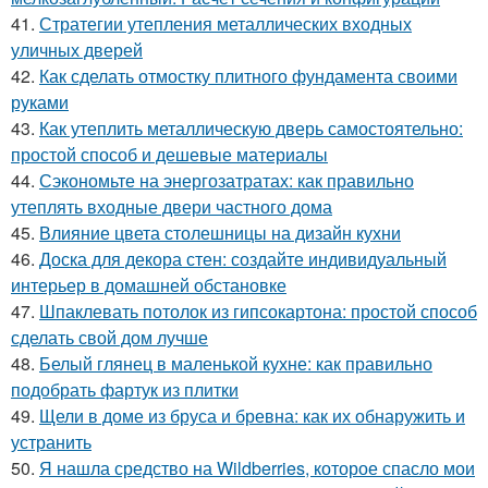
41.
Стратегии утепления металлических входных
уличных дверей
42.
Как сделать отмостку плитного фундамента своими
руками
43.
Как утеплить металлическую дверь самостоятельно:
простой способ и дешевые материалы
44.
Сэкономьте на энергозатратах: как правильно
утеплять входные двери частного дома
45.
Влияние цвета столешницы на дизайн кухни
46.
Доска для декора стен: создайте индивидуальный
интерьер в домашней обстановке
47.
Шпаклевать потолок из гипсокартона: простой способ
сделать свой дом лучше
48.
Белый глянец в маленькой кухне: как правильно
подобрать фартук из плитки
49.
Щели в доме из бруса и бревна: как их обнаружить и
устранить
50.
Я нашла средство на Wildberries, которое спасло мои