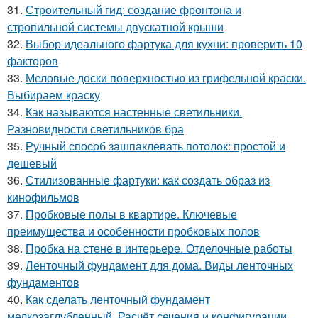
31.
Строительный гид: создание фронтона и
стропильной системы двускатной крыши
32.
Выбор идеального фартука для кухни: проверить 10
факторов
33.
Меловые доски поверхностью из грифельной краски.
Выбираем краску
34.
Как называются настенные светильники.
Разновидности светильников бра
35.
Ручный способ зашпаклевать потолок: простой и
дешевый
36.
Стилизованные фартуки: как создать образ из
кинофильмов
37.
Пробковые полы в квартире. Ключевые
преимущества и особенности пробковых полов
38.
Пробка на стене в интерьере. Отделочные работы
39.
Ленточный фундамент для дома. Виды ленточных
фундаментов
40.
Как сделать ленточный фундамент
мелкозаглубленный. Расчёт сечения и конфигурации