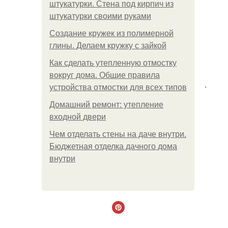
штукатурки. Стена под кирпич из
штукатурки своими руками
Создание кружек из полимерной
глины. Делаем кружку с зайкой
Как сделать утепленную отмостку
вокруг дома. Общие правила
.
устройства отмостки для всех типов
Домашний ремонт: утепление
входной двери
Чем отделать стены на даче внутри.
Бюджетная отделка дачного дома
внутри