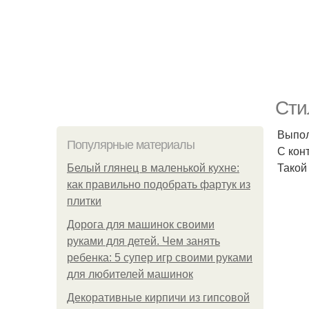
Сти
Выпол
Популярные материалы
С кон
Такой
Белый глянец в маленькой кухне:
как правильно подобрать фартук из
плитки
Дорога для машинок своими
руками для детей. Чем занять
ребенка: 5 супер игр своими руками
для любителей машинок
Декоративные кирпичи из гипсовой