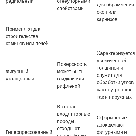
радиальный
огнеупорными
для обрамления
свойствами
окон или
карнизов
Применяют для
строительства
каминов или печей
Характеризуется
увеличенной
Поверхность
толщиной и
Фигурный
может быть
служит для
утолщенный
гладкой или
обработки углов
рифленой
как внутренних,
так и наружных
В состав
входят горные
Оформление
породы,
арок делают
отходы от
Гиперпрессованный
фигурными и
переработки