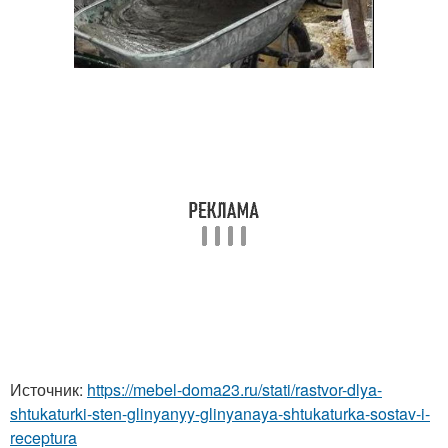
Источник:
https://mebel-doma23.ru/stati/rastvor-dlya-
shtukaturki-sten-glinyanyy-glinyanaya-shtukaturka-sostav-i-
receptura