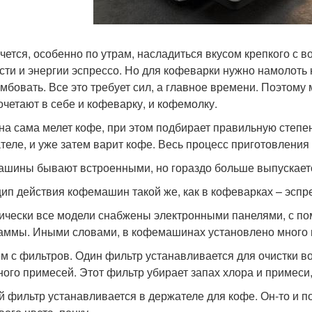
очется, особенно по утрам, насладиться вкусом крепкого с
сти и энергии эспрессо. Но для кофеварки нужно намолоть 
амбовать. Все это требует сил, а главное времени. Поэтом
очетают в себе и кофеварку, и кофемолку.
а сама мелет кофе, при этом подбирает правильную степен
теле, и уже затем варит кофе. Весь процесс приготовлени
ашины бывают встроенными, но гораздо больше выпускает
ип действия кофемашин такой же, как в кофеварках – эспрес
ически все модели снабжены электронными панелями, с п
аммы. Иными словами, в кофемашинах установлено много 
м с фильтров. Один фильтр устанавливается для очистки вод
ного примесей. Этот фильтр убирает запах хлора и примеси, 
й фильтр устанавливается в держателе для кофе. Он-то и п