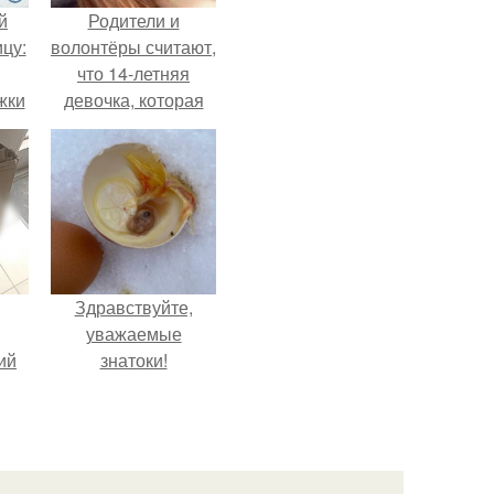
й
Родители и
цу:
волонтёры считают,
что 14-летняя
жки
девочка, которая
якобы погибла во
время атаки
ри
Дронов в Туапсе,
на самом деле
жива.
Здравствуйте,
уважаемые
ий
знатоки!
с
.