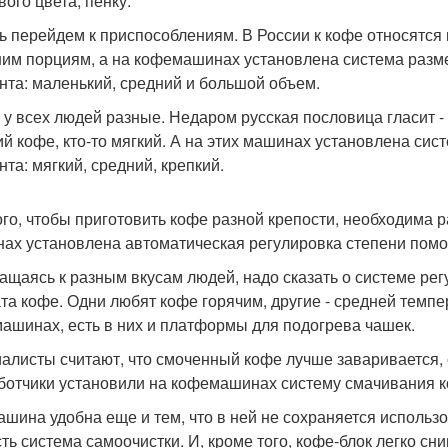
вого цвета, пенку.
ь перейдем к приспособлениям. В России к кофе относятся 
им порциям, а на кофемашинах установлена система разме
нта: маленький, средний и большой объем.
 у всех людей разные. Недаром русская пословица гласит - «
ий кофе, кто-то мягкий. А на этих машинах установлена сист
нта: мягкий, средний, крепкий.
ого, чтобы приготовить кофе разной крепости, необходима р
ах установлена автоматическая регулировка степени помо
ащаясь к разным вкусам людей, надо сказать о системе ре
та кофе. Одни любят кофе горячим, другие - средней темпер
ашинах, есть в них и платформы для подогрева чашек.
алисты считают, что смоченный кофе лучше заваривается, 
ботчики установили на кофемашинах систему смачивания к
ашина удобна еще и тем, что в ней не сохраняется использов
сть система самоочистки. И, кроме того, кофе-блок легко сни