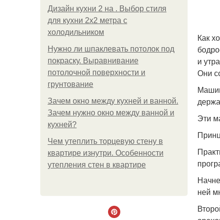
Дизайн кухни 2 на . Выбор стиля
для кухни 2х2 метра с
холодильником
Как х
бодро
Нужно ли шпаклевать потолок под
и утр
покраску. Выравнивание
Они с
потолочной поверхности и
грунтование
Машин
держа
Зачем окно между кухней и ванной.
Зачем нужно окно между ванной и
Эти м
кухней?
Принц
Чем утеплить торцевую стену в
Практ
квартире изнутри. Особенности
прогр
утепления стен в квартире
Начне
ней м
Второ