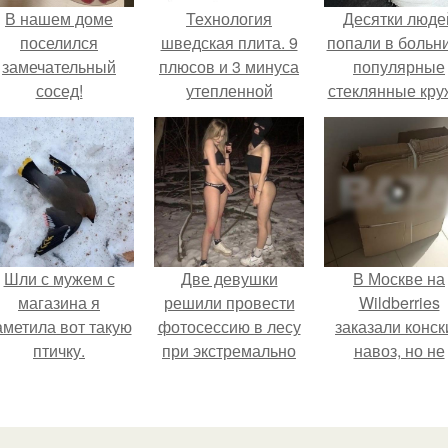
В нашем доме
Технология
Десятки люде
поселился
шведская плита. 9
попали в больни
замечательный
плюсов и 3 минуса
популярные
сосед!
утепленной
стеклянные кру
шведской плиты
с двойными
стенками
взрываются п
мытье.
Шли с мужем с
Две девушки
В Москве на
магазина я
решили провести
Wildberries
аметила вот такую
фотосессию в лесу
заказали конск
птичку.
при экстремально
навоз, но не
низких
забирают его 
температурах,
пункта выдачи
достигавших - 35
градусов.