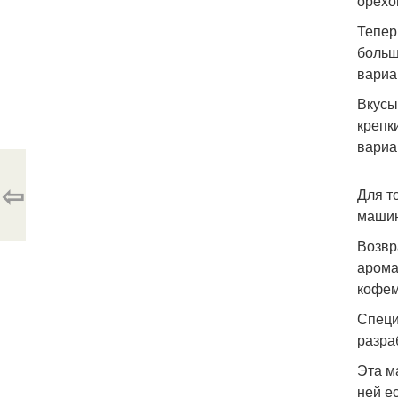
орехо
Тепер
больш
вариа
Вкусы
крепк
вариа
⇦
Для т
машин
Возвр
арома
кофем
Специ
разра
Эта м
ней е