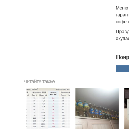
Меню 
гаран
кофе 
Правд
окупае
Понр
Читайте также