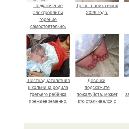
Подключение
Трэш - паника июня
электроплиты
2026 года.
горение
самостоятельно.
Самостоятельное
подключение
электрической
плиты
Шестнадцатилетняя
Девочки,
школьница родила
подскажите
третьего ребёнка
пожалуйста, может
з
преждевременно,
кто сталкивался с
прямо в машине
такой ситуацией ….
скорой помощи.