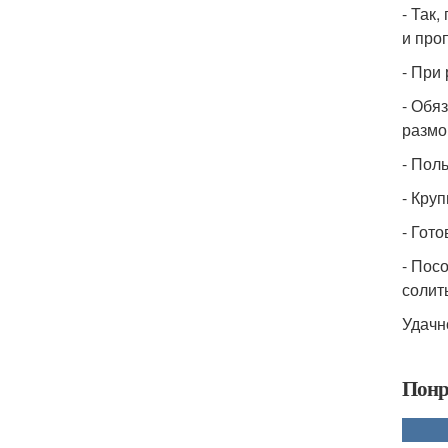
- Так
и про
- При
- Обя
размо
- Пол
- Кру
- Гот
- Пос
солит
Удачн
Понр