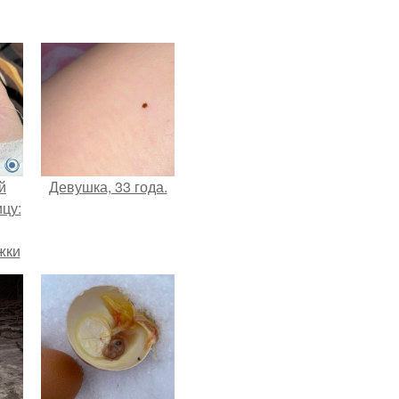
й
Девушка, 33 года.
цу:
жки
ри