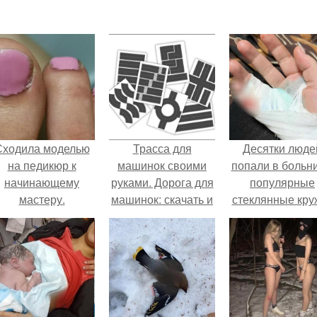
Сходила моделью
Трасса для
Десятки люде
на педикюр к
машинок своими
попали в больни
начинающему
руками. Дорога для
популярные
мастеру.
машинок: скачать и
стеклянные кру
распечатать
с двойными
стенками
взрываются п
мытье.