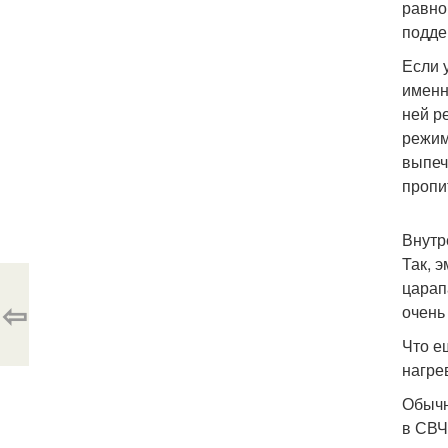
равно
подде
Если 
именн
ней р
режим
выпеч
пропи
Внутр
Так, 
царап
⇦
очень
Что е
нагре
Обычн
в СВЧ-