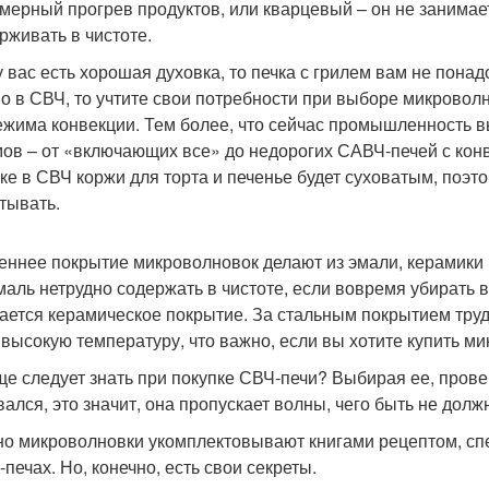
мерный прогрев продуктов, или кварцевый – он не занимает 
рживать в чистоте.
у вас есть хорошая духовка, то печка с грилем вам не пона
о в СВЧ, то учтите свои потребности при выборе микровол
ежима конвекции. Тем более, что сейчас промышленность 
ов – от «включающих все» до недорогих САВЧ-печей с конвек
ке в СВЧ коржи для торта и печенье будет суховатым, поэт
тывать.
еннее покрытие микроволновок делают из эмали, керамики и
эмаль нетрудно содержать в чистоте, если вовремя убирать 
ается керамическое покрытие. За стальным покрытием труд
 высокую температуру, что важно, если вы хотите купить ми
ще следует знать при покупке СВЧ-печи? Выбирая ее, прове
вался, это значит, она пропускает волны, чего быть не долж
о микроволновки укомплектовывают книгами рецептом, сп
печах. Но, конечно, есть свои секреты.