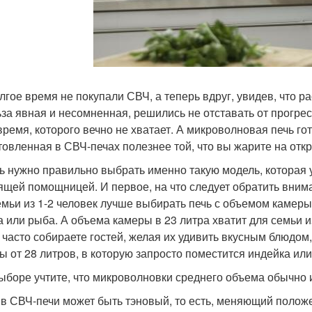
лгое время не покупали СВЧ, а теперь вдруг, увидев, что 
ьза явная и несомненная, решились не отставать от прогре
 время, которого вечно не хватает. А микроволновая печь гот
товленная в СВЧ-печах полезнее той, что вы жарите на откр
ь нужно правильно выбрать именно такую модель, которая 
ящей помощницей. И первое, на что следует обратить внима
емьи из 1-2 человек лучше выбирать печь с объемом камеры
а или рыба. А объема камеры в 23 литра хватит для семьи из
 часто собираете гостей, желая их удивить вкусным блюдом,
ы от 28 литров, в которую запросто поместится индейка ил
ыборе учтите, что микроволновки среднего объема обычно и
 в СВЧ-печи может быть тэновый, то есть, меняющий положе