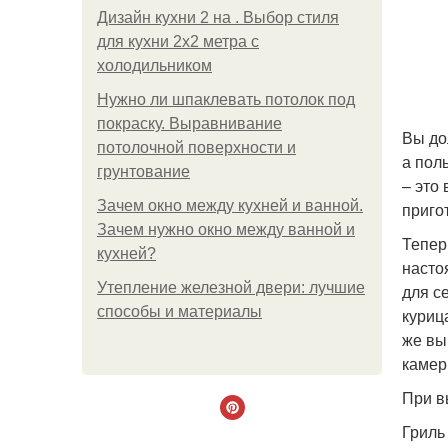
Дизайн кухни 2 на . Выбор стиля
для кухни 2х2 метра с
холодильником
Нужно ли шпаклевать потолок под
покраску. Выравнивание
Вы до
потолочной поверхности и
а пол
грунтование
– это
Зачем окно между кухней и ванной.
приго
Зачем нужно окно между ванной и
Тепер
кухней?
насто
Утепление железной двери: лучшие
для с
способы и материалы
куриц
же вы
камер
При в
Гриль