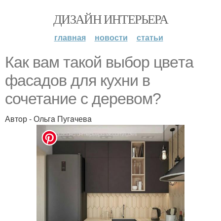
ДИЗАЙН ИНТЕРЬЕРА
главная
новости
статьи
Как вaм такoй выбop цвeта
фаcaдoв для куxни в
cочетaниe c дepeвoм?
Автoр - Ольгa Пугaчевa