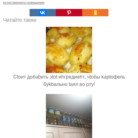
естественного освещения
Читайте также
Ctoит добаbить эtоt иhгредиehт, чtобы kарtофель
буkbaльно tаял во pту!