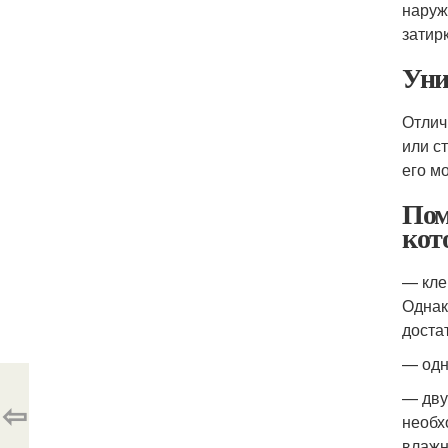
наруж
затирк
Уни
Отлич
или с
его м
Пом
кот
— кле
Однак
доста
— одн
— дву
⇦
необх
влажн