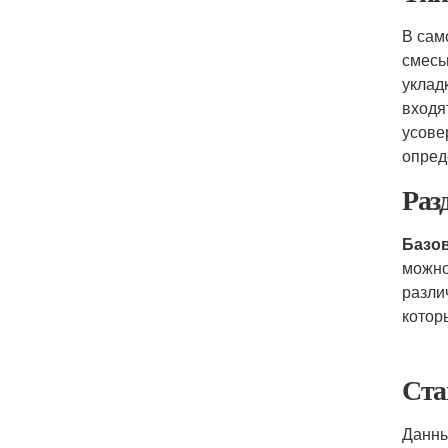
В сам
смесь
уклад
входя
усове
опред
Раз
Базо
можно
разли
котор
Ста
Данны