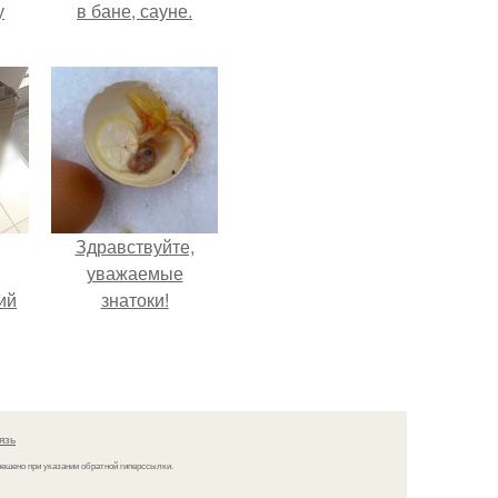
у
в бане, сауне.
Здравствуйте,
уважаемые
ий
знатоки!
с
.
язь
решено при указании обратной гиперссылки.