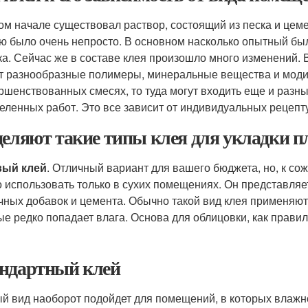
ом начале существовал раствор, состоящий из песка и цем
ю было очень непросто. В основном насколько опытный был
ка. Сейчас же в составе клея произошло много изменений. 
т разнообразные полимеры, минеральные вещества и модиф
ршенствованных смесях, то туда могут входить еще и разны
еленных работ. Это все зависит от индивидуальных рецепт
деляют такие типы клея для укладки п
вый клей
. Отличный вариант для вашего бюджета, но, к со
 использовать только в сухих помещениях. Он представляе
чных добавок и цемента. Обычно такой вид клея применяют 
ые редко попадает влага. Основа для облицовки, как прави
ндартный клей
й вид наоборот подойдет для помещений, в которых влажн