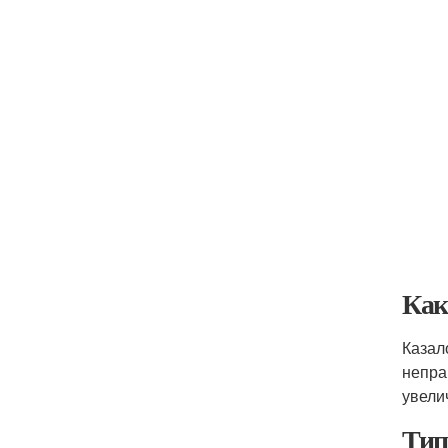
Как
Казал
непра
увели
Тип