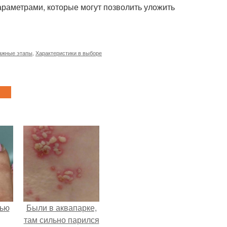
раметрами, которые могут позволить уложить
ажные этапы
,
Характеристики в выборе
лью
Были в аквапарке,
там сильно парился