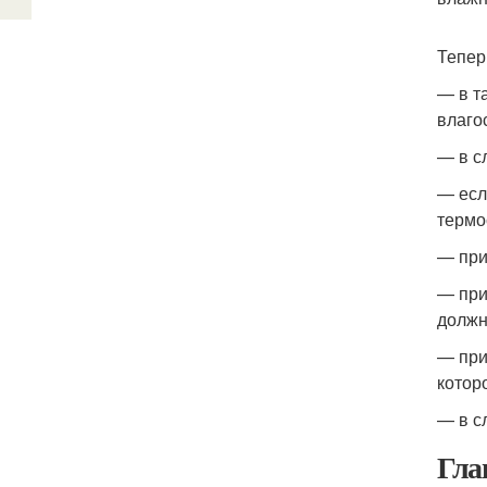
Тепер
— в т
влаго
— в с
— есл
термо
— при
— при
должн
— при
которо
— в с
Гла