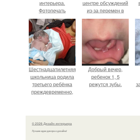
интерьера.
центре обсуждений
Фотопечать
из-за перемен в
личной жизни.
х
п
Шестнадцатилетняя
Добрый вечер,
школьница родила
ребенок 1, 5
третьего ребёнка
режутся зубы.
з
преждевременно,
прямо в машине
скорой помощи.
© 2026 Дизайн интерьера
Лучшие идеи декора и дизайна!