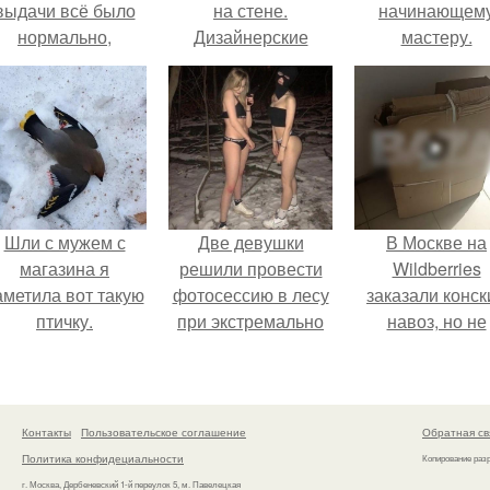
выдачи всё было
на стене.
начинающем
нормально,
Дизайнерские
мастеру.
примерил все
хитрости: как
орошо, ничего не
повесить картину
редвещало беды.
правильно
Шли с мужем с
Две девушки
В Москве на
магазина я
решили провести
Wildberries
аметила вот такую
фотосессию в лесу
заказали конск
птичку.
при экстремально
навоз, но не
низких
забирают его 
температурах,
пункта выдачи
достигавших - 35
градусов.
Контакты
Пользовательское соглашение
Обратная св
Политика конфидециальности
Копирование раз
г. Москва, Дербеневский 1-й переулок 5, м. Павелецкая