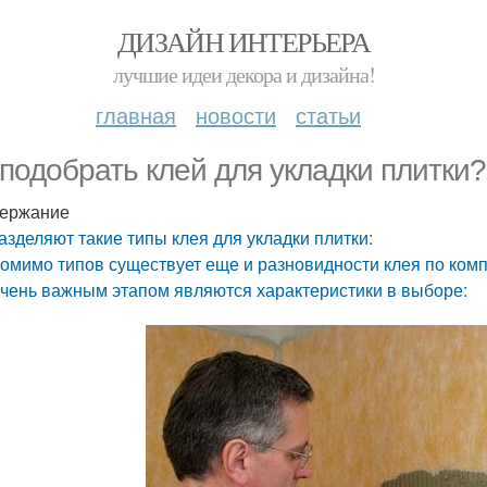
ДИЗАЙН ИНТЕРЬЕРА
лучшие идеи декора и дизайна!
главная
новости
статьи
 подобрать клей для укладки плитки?
ержание
азделяют такие типы клея для укладки плитки:
омимо типов существует еще и разновидности клея по компо
чень важным этапом являются характеристики в выборе: