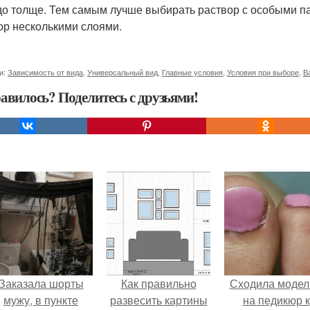
до толще. Тем самым лучше выбирать раствор с особыми па
ор несколькими слоями.
и:
Зависимость от вида
,
Универсальный вид
,
Главные условия
,
Условия при выборе
,
В
авилось? Поделитесь с друзьями!
Заказала шорты
Как правильно
Сходила моде
мужу, в пункте
развесить картины
на педикюр к