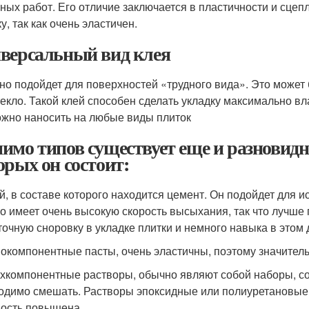
ных работ. Его отличие заключается в пластичности и сцепл
у, так как очень эластичен.
версальный вид клея
но подойдет для поверхностей «трудного вида». Это может 
текло. Такой клей способен сделать укладку максимально в
ожно наносить на любые виды плиток
имо типов существует еще и разновидн
орых он состоит:
й, в составе которого находится цемент. Он подойдет для и
о имеет очень высокую скорость высыхания, так что лучше п
точную сноровку в укладке плитки и немного навыка в этом 
окомпонентные пасты, очень эластичны, поэтому значитель
хкомпонентные растворы, обычно являют собой наборы, со
одимо смешать. Растворы эпоксидные или полиуретановые. 
ость повышена.