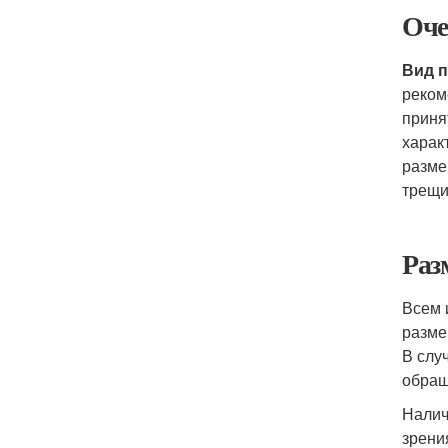
Оче
Вид п
реком
приня
харак
разме
трещи
Раз
Всем 
разме
В слу
обращ
Налич
зрени