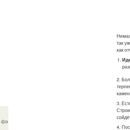
Немал
так у
как от
Иде
раз
2. Бо
терпе
камен
3. Ес
Строи
сойдё
⇦
4. По