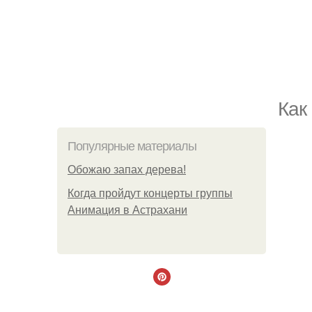
Как
Популярные материалы
Обожaю зaпах деpева!
Когда пройдут концерты группы
Анимация в Астрахани