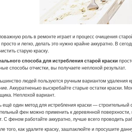
оважную роль в ремонте играет и процесс очищения старой 
ж просто и легко, делать это нужно крайне аккуратно. В сег
чистить старую краску.
ального способа для истребления старой краски
просто
ные способы отчистки, вы получаете неплохой результат.
льшинство людей пользуются ручным вариантом удаления кр
ние. Аккуратненько выскребайте старые остатки краски. М
щика. Неплохой вариант.
ть ещё один метод для истребления краски — строительный
тельный фен можно применить к деревянной поверхности, н
т. С феном работайте аккуратно, лучше всего проводить раб
сле того, как удалите краску, зашпаклюйте и просушите дан