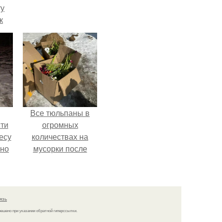
ту
к
ли,
в
ле.
Все тюльпаны в
ти
огромных
есу
количествах на
ьно
мусорки после
праздника
,
повыбрасывали.
35
язь
решено при указании обратной гиперссылки.