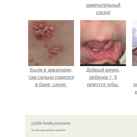
замечательный
сосед!
Были в аквапарке,
Добрый вечер,
там сильно парился
ребенок 1, 5
в бане, сауне.
режутся зубы.
п
т
© 2026 Дизайн интерьера
Лучшие идеи декора и дизайна!