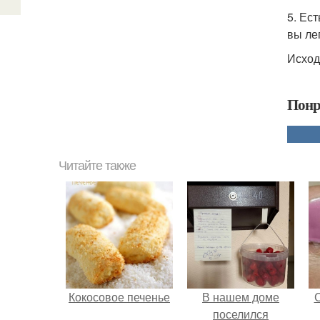
5. Ес
вы ле
Исход
Понр
Читайте также
Кокосовое печенье
В нашем доме
поселился