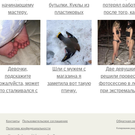
начинающему
бутылки. Куклы из
потерял рабо
мастеру.
пластиковых
после того, ка
бутылок своими
камеры замети
руками. Быстро и
как он ночью
красиво
пробирается 
вольер к горил
Девочки,
Шли с мужем с
Две девушки
подскажите
магазина я
решили провес
ожалуйста, может
заметила вот такую
фотосессию в л
кто сталкивался с
птичку.
при экстремал
акой ситуацией ….
низких
температурах
достигавших - 
градусов.
Контакты
Пользовательское соглашение
Обратная св
Политика конфидециальности
Копирование раз