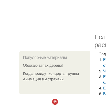
Есл
рас
Сод
Популярные материалы
Е
о
Обожaю зaпах деpева!
Ч
Когда пройдут концерты группы
Е
Анимация в Астрахани
б
Е
В