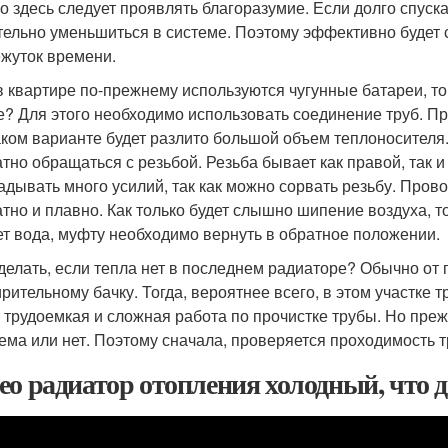
о здесь следует проявлять благоразумие. Если долго спуск
тельно уменьшиться в системе. Поэтому эффективно будет 
жуток времени.
в квартире по-прежнему используются чугунные батареи, то 
е? Для этого необходимо использовать соединение труб. Пр
аком варианте будет разлито большой объем теплоносителя
атно обращаться с резьбой. Резьба бывает как правой, так 
адывать много усилий, так как можно сорвать резьбу. Про
атно и плавно. Как только будет слышно шипение воздуха, т
ет вода, муфту необходимо вернуть в обратное положении.
 делать, если тепла нет в последнем радиаторе? Обычно от 
рительному бачку. Тогда, вероятнее всего, в этом участке
 трудоемкая и сложная работа по прочистке трубы. Но преж
ема или нет. Поэтому сначала, проверяется проходимость т
ео радиатор отопления холодный, что 