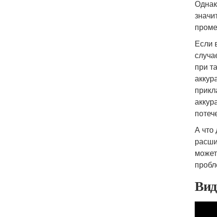
Однак
значи
проме
Если 
случа
при т
аккур
прикл
аккур
потеч
А что
расши
может
пробл
Вид