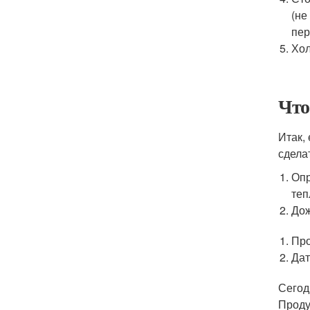
(не
пер
Хол
Что
Итак,
сдела
Опр
теп
Дож
Про
Дат
Сегод
Проду