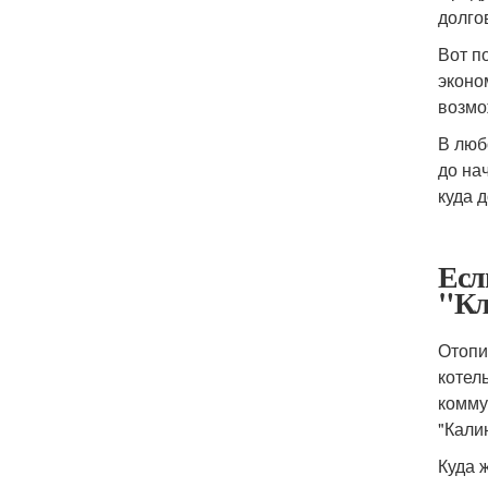
долго
Вот п
эконо
возмо
В люб
до на
куда 
Есл
"Кл
Отопи
котел
комму
"Кали
Куда 