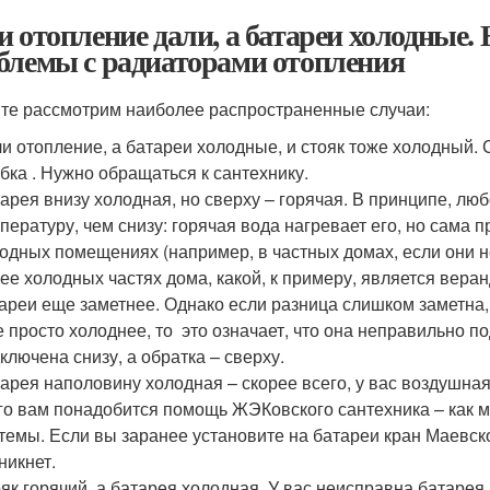
и отопление дали, а батареи холодные.
блемы с радиаторами отопления
те рассмотрим наиболее распространенные случаи:
и отопление, а батареи холодные, и стояк тоже холодный. 
бка . Нужно обращаться к сантехнику.
арея внизу холодная, но сверху – горячая. В принципе, л
пературу, чем снизу: горячая вода нагревает его, но сама п
одных помещениях (например, в частных домах, если они н
ее холодных частях дома, какой, к примеру, является вера
ареи еще заметнее. Однако если разница слишком заметна, 
е просто холоднее, то это означает, что она неправильно по
ключена снизу, а обратка – сверху.
арея наполовину холодная – скорее всего, у вас воздушная 
го вам понадобится помощь ЖЭКовского сантехника – как ми
темы. Если вы заранее установите на батареи кран Маевско
никнет.
як горячий, а батарея холодная. У вас неисправна батарея