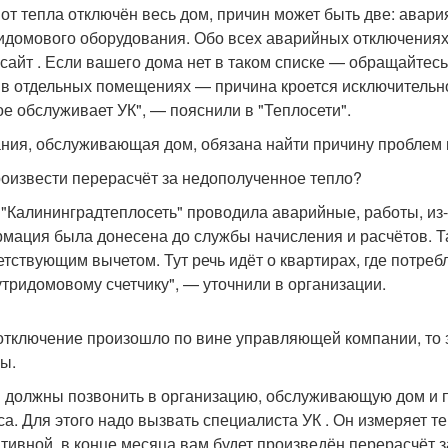
 от тепла отключён весь дом, причин может быть две: авари
идомового оборудования. Обо всех аварийных отключения
 сайт . Если вашего дома нет в таком списке — обращайте
 в отдельных помещениях — причина кроется исключительн
ое обслуживает УК", — пояснили в "Теплосети".
ния, обслуживающая дом, обязана найти причину проблем и
роизвести перерасчёт за недополученное тепло?
 "Калининградтеплосеть" проводила аварийные, работы, из-з
мация была донесена до службы начисления и расчётов. Т
етствующим вычетом. Тут речь идёт о квартирах, где потреб
утридомовому счетчику", — уточнили в организации.
отключение произошло по вине управляющей компании, то 
цы.
 должны позвонить в организацию, обслуживающую дом и п
са. Для этого надо вызвать специалиста УК . Он измеряет т
тивной, в конце месяца вам будет произведён перерасчёт за