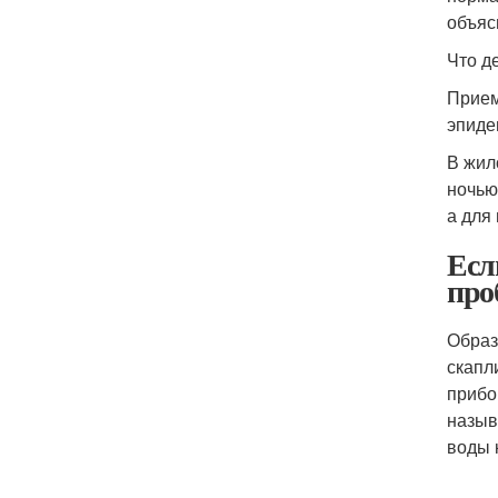
объяс
Что д
Прием
эпиде
В жил
ночью
а для
Есл
про
Образ
скапл
прибо
назыв
воды 