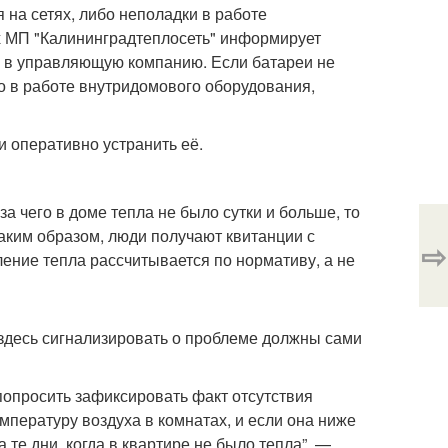
я на сетях, либо неполадки в работе
х МП "Калининградтеплосеть" информирует
сь в управляющую компанию. Если батареи не
о в работе внутридомового оборудования,
 оперативно устранить её.
а чего в доме тепла не было сутки и больше, то
аким образом, люди получают квитанции с
⇨
ление тепла рассчитывается по нормативу, а не
здесь сигнализировать о проблеме должны сами
опросить зафиксировать факт отсутствия
емпературу воздуха в комнатах, и если она ниже
 те дни, когда в квартире не было тепла”, —