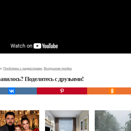
и:
Проблемы с радиаторами
,
Воздушная пробка
авилось? Поделитесь с друзьями!