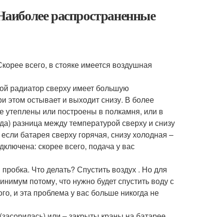
 Наиболее распространенные
Скорее всего, в стояке имеется воздушная
юбой радиатор сверху имеет большую
ри этом остывает и выходит снизу. В более
е утеплены или построены в полкамня, или в
нда) разница между температурой сверху и снизу
если батарея сверху горячая, снизу холодная –
дключена: скорее всего, подача у вас
пробка. Что делать? Спустить воздух . Но для
нимум потому, что нужно будет спустить воду с
го, и эта проблема у вас больше никогда не
 (засорилась) или – закрыты краны на батарее