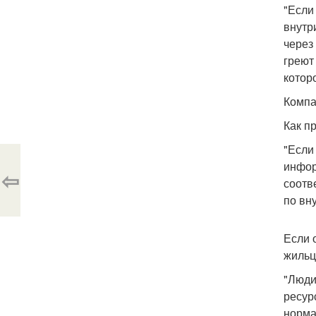
"Если
внутр
через
греют
котор
Компа
Как п
"Если
инфор
⇦
соотв
по вн
Если 
жиль
"Люди
ресур
норма