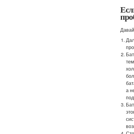
Есл
про
Давай
Дал
про
Бат
тем
хол
бол
бат
а н
под
Бат
это
сис
воз
Сто