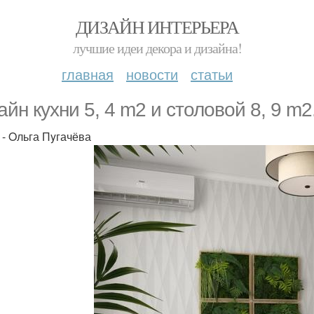
ДИЗАЙН ИНТЕРЬЕРА
лучшие идеи декора и дизайна!
главная
новости
статьи
aйн куxни 5, 4 m2 и столовoй 8, 9 m2
 - Oльга Пyгачёва