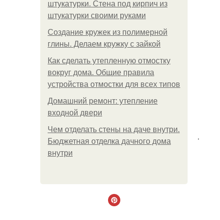
штукатурки. Стена под кирпич из
штукатурки своими руками
Создание кружек из полимерной
глины. Делаем кружку с зайкой
Как сделать утепленную отмостку
вокруг дома. Общие правила
устройства отмостки для всех типов
Домашний ремонт: утепление
входной двери
Чем отделать стены на даче внутри.
.
Бюджетная отделка дачного дома
внутри