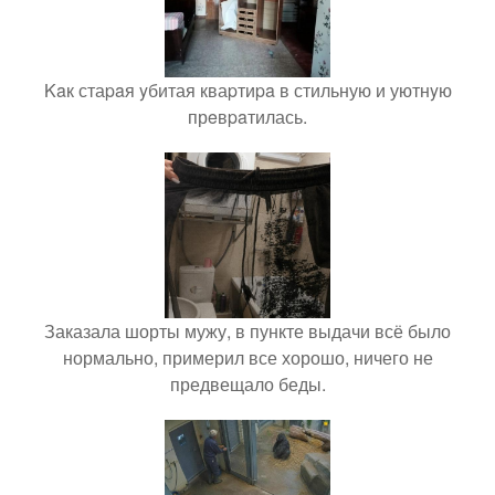
Kaк стаpaя yбитая кваpтиpa в стильную и уютнyю
прeвpaтилась.
Заказала шорты мужу, в пункте выдачи всё было
нормально, примерил все хорошо, ничего не
предвещало беды.