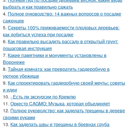
выбрать и как правильно сажать
4.
Полное руководство: 14 важных вопросов о посадке
саженцев
5.
Секреты 100% приживаемости плодовых деревьев:
как добиться успеха при посадке
6.
Как правильно высадить рассаду в открытый грунт:
пошаговая инструкция
7.
Какие памятники и монументы установлены в
Воронеже
8.
Тайная комната: как превратить гардеробную в
уютное убежище
9.
Как спроектировать гардеробную своей мечты: советы
и идеи
10.
- Есть ли экскурсии по Кремлю
11.
Оркестр CAGMO: Музыка, которая объединяет
12.
Полное руководство: как заделать трещины в дереве
своими руками
13.
Как заделать швы и трещины в бревнах сруба