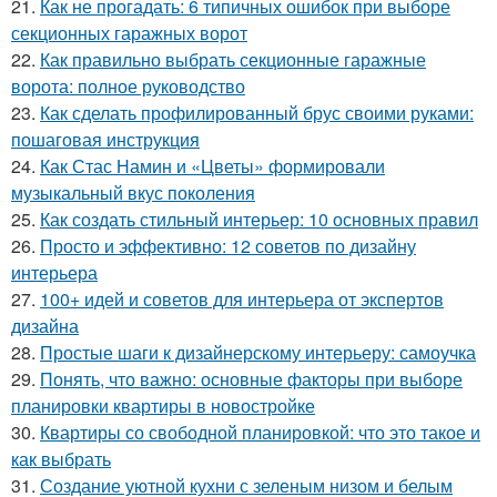
21.
Как не прогадать: 6 типичных ошибок при выборе
секционных гаражных ворот
22.
Как правильно выбрать секционные гаражные
ворота: полное руководство
23.
Как сделать профилированный брус своими руками:
пошаговая инструкция
24.
Как Стас Намин и «Цветы» формировали
музыкальный вкус поколения
25.
Как создать стильный интерьер: 10 основных правил
26.
Просто и эффективно: 12 советов по дизайну
интерьера
27.
100+ идей и советов для интерьера от экспертов
дизайна
28.
Простые шаги к дизайнерскому интерьеру: самоучка
29.
Понять, что важно: основные факторы при выборе
планировки квартиры в новостройке
30.
Квартиры со свободной планировкой: что это такое и
как выбрать
31.
Создание уютной кухни с зеленым низом и белым