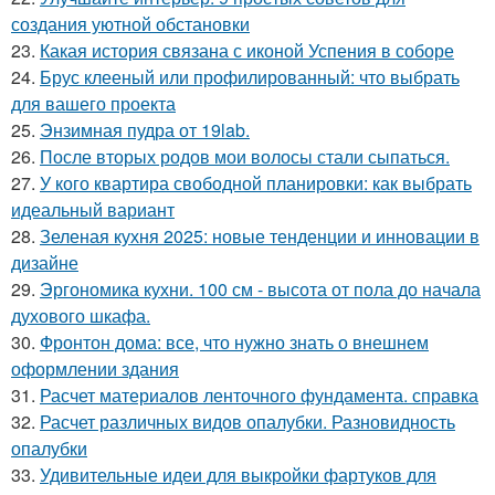
создания уютной обстановки
23.
Какая история связана с иконой Успения в соборе
24.
Брус клееный или профилированный: что выбрать
для вашего проекта
25.
Энзимная пудра от 19lab.
26.
После вторых родов мои волосы стали сыпаться.
27.
У кого квартира свободной планировки: как выбрать
идеальный вариант
28.
Зеленая кухня 2025: новые тенденции и инновации в
дизайне
29.
Эргономика кухни. 100 см - высота от пола до начала
духового шкафа.
30.
Фронтон дома: все, что нужно знать о внешнем
оформлении здания
31.
Расчет материалов ленточного фундамента. справка
32.
Расчет различных видов опалубки. Разновидность
опалубки
33.
Удивительные идеи для выкройки фартуков для