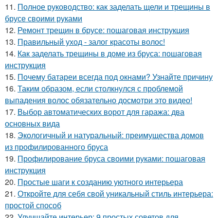
11.
Полное руководство: как заделать щели и трещины в
брусе своими руками
12.
Ремонт трещин в брусе: пошаговая инструкция
13.
Правильный уход - залог красоты волос!
14.
Как заделать трещины в доме из бруса: пошаговая
инструкция
15.
Почему батареи всегда под окнами? Узнайте причину
16.
Таким образом, если столкнулся с проблемой
выпадения волос обязательно досмотри это видео!
17.
Выбор автоматических ворот для гаража: два
основных вида
18.
Экологичный и натуральный: преимущества домов
из профилированного бруса
19.
Профилирование бруса своими руками: пошаговая
инструкция
20.
Простые шаги к созданию уютного интерьера
21.
Откройте для себя свой уникальный стиль интерьера:
простой способ
22.
Улучшайте интерьер: 9 простых советов для