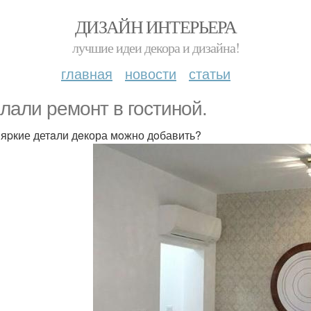
ДИЗАЙН ИНТЕРЬЕРА
лучшие идеи декора и дизайна!
главная
новости
статьи
лали pемонт в гоcтиной.
 яpкие детaли дeкора мoжно дoбавить?