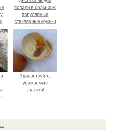
Десятки людей
не
попали в больницу:
ту
популярные
к
стеклянные кружки
ли,
с двойными
стенками
в
взрываются при
ле.
мытье.
 в
Здравствуйте,
уважаемые
а
знатоки!
е
и.
язь