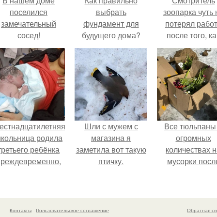
В нашем доме
Как правильно
Смотритель
поселился
выбрать
зоопарка чуть 
замечательный
фундамент для
потерял рабо
сосед!
будущего дома?
после того, ка
камеры замети
как он ночью
пробирается 
вольер к горил
естнадцатилетняя
Шли с мужем с
Все тюльпаны
кольница родила
магазина я
огромных
третьего ребёнка
заметила вот такую
количествах н
преждевременно,
птичку.
мусорки посл
прямо в машине
праздника
скорой помощи.
повыбрасывал
Контакты
Пользовательское соглашение
Обратная св