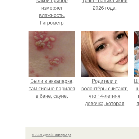
Какой прибор
Трэш - паника июня
измеряет
2026 года.
влажность.
Гигрометр
Были в аквапарке,
Родители и
Ш
там сильно парился
волонтёры считают,
ш
в бане, сауне.
что 14-летняя
девочка, которая
якобы погибла во
время атаки
Дронов в Туапсе,
на самом деле
© 2026 Дизайн интерьера