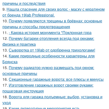
причины и последствия
9.
Нашла спасение для своих волос - маску с кератином
от бренда 19lab Professional.
10.
Почему появляются трещины в брёвнах: основные
причины и способы предотвращения
11.
- Какова история монумента "Поклонная гора
12.
Почему батареи отопления всегда под окнами:
физика и практика
13.
Сыворотка от 19lab от одобренна трихологами!
14.
Какие природные особенности характерны для
Брянска
15.
Почему радиатор нужно размещать под окном:
основные причины
16.
Секционные гаражные ворота: все плюсы и минусы
17.
Изготовление гаражных ворот своими руками:
пошаговая инструкция
18.
Ворота для гаража подъемные: выбор, установка и
уход
19.
Какие литературные мероприятия есть