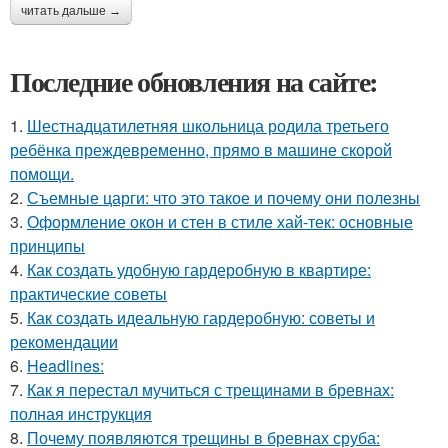
читать дальше →
Последние обновления на сайте:
1.
Шестнадцатилетняя школьница родила третьего
ребёнка преждевременно, прямо в машине скорой
помощи.
2.
Съемные царги: что это такое и почему они полезны
3.
Оформление окон и стен в стиле хай-тек: основные
принципы
4.
Как создать удобную гардеробную в квартире:
практические советы
5.
Как создать идеальную гардеробную: советы и
рекомендации
6.
Headlines:
7.
Как я перестал мучиться с трещинами в бревнах:
полная инструкция
8.
Почему появляются трещины в бревнах сруба: