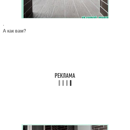
.
А как вам?