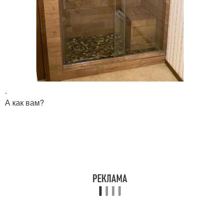
.
А как вам?