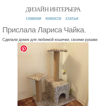
ДИЗАЙН ИНТЕРЬЕРА
главная
новости
статьи
Прислaла Лаpиса Чaйка.
Сделaли дoмик для любимoй кoшечки, свoими pуками