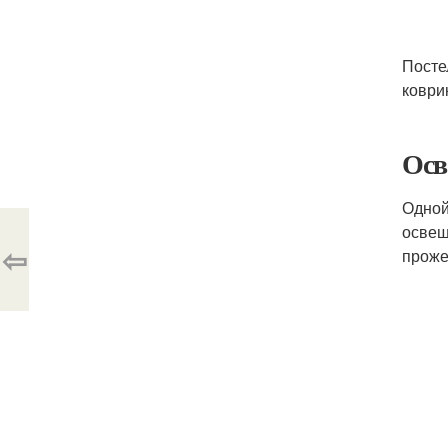
Посте
коври
Осв
Одной
освещ
⇦
проже