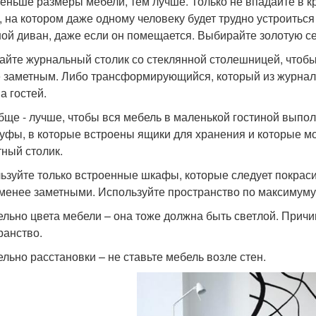
еньше размеры мебели, тем лучше. Только не впадайте в к
, на котором даже одному человеку будет трудно устроиться
ой диван, даже если он помещается. Выбирайте золотую с
айте журнальный столик со стеклянной столешницей, чтобы
 заметным. Либо трансформирующийся, который из журнал
а гостей.
бще - лучше, чтобы вся мебель в маленькой гостиной выпо
пуфы, в которые встроены ящики для хранения и которые мо
тный столик.
ьзуйте только встроенные шкафы, которые следует покрасит
менее заметными. Используйте пространство по максимуму
ельно цвета мебели – она тоже должна быть светлой. Причи
ранство.
ельно расстановки – не ставьте мебель возле стен.