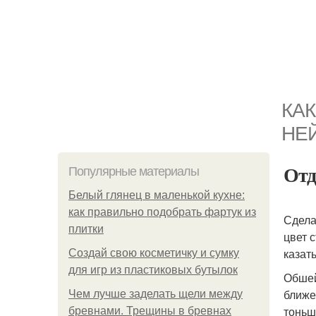
КА
НЕ
Отд
Популярные материалы
Белый глянец в маленькой кухне:
как правильно подобрать фартук из
Сдела
плитки
цвет 
казат
Создай свою косметичку и сумку
для игр из пластиковых бутылок
Обшей
ближе
Чем лучше заделать щели между
тоньш
бревнами. Трещины в бревнах