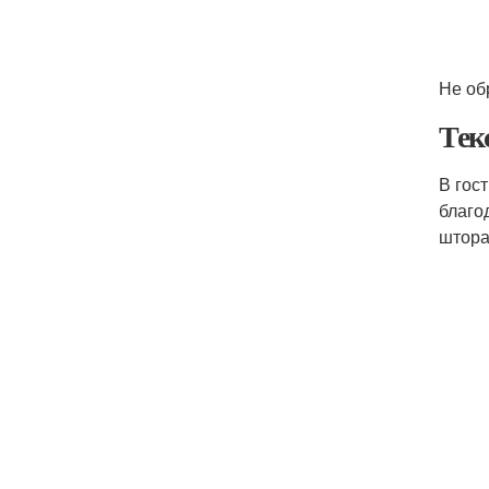
Не об
Тек
В гос
благо
штора