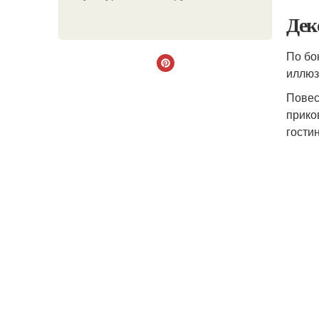
Дек
По бо
иллюз
Повес
прико
гости