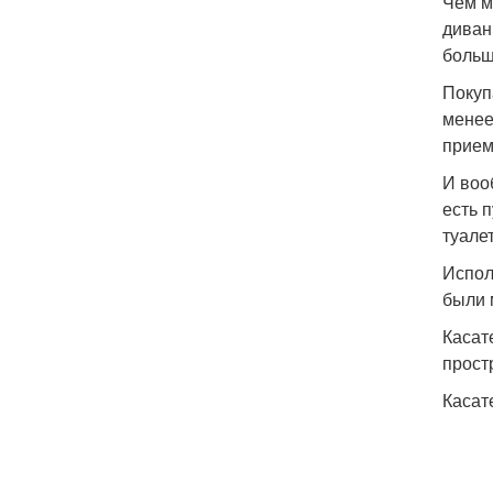
Чем м
диван
больш
Покуп
менее
прием
И воо
есть 
туале
Испол
были 
Касат
прост
Касат