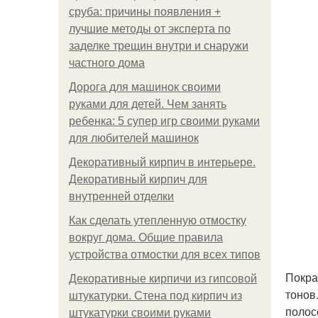
сруба: причины появления +
лучшие методы от эксперта по
заделке трещин внутри и снаружи
частного дома
Дорога для машинок своими
руками для детей. Чем занять
ребенка: 5 супер игр своими руками
для любителей машинок
Декоративный кирпич в интерьере.
Декоративный кирпич для
внутренней отделки
Как сделать утепленную отмостку
вокруг дома. Общие правила
устройства отмостки для всех типов
Покра
Декоративные кирпичи из гипсовой
тонов
штукатурки. Стена под кирпич из
полос
штукатурки своими руками