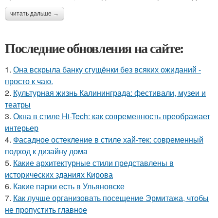
читать дальше →
Последние обновления на сайте:
1.
Она вскрыла банку сгущёнки без всяких ожиданий -
просто к чаю.
2.
Культурная жизнь Калининграда: фестивали, музеи и
театры
3.
Окна в стиле Hi-Tech: как современность преображает
интерьер
4.
Фасадное остекление в стиле хай-тек: современный
подход к дизайну дома
5.
Какие архитектурные стили представлены в
исторических зданиях Кирова
6.
Какие парки есть в Ульяновске
7.
Как лучше организовать посещение Эрмитажа, чтобы
не пропустить главное