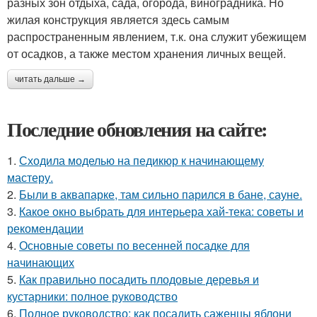
разных зон отдыха, сада, огорода, виноградника. Но
жилая конструкция является здесь самым
распространенным явлением, т.к. она служит убежищем
от осадков, а также местом хранения личных вещей.
читать дальше →
Последние обновления на сайте:
1.
Сходила моделью на педикюр к начинающему
мастеру.
2.
Были в аквапарке, там сильно парился в бане, сауне.
3.
Какое окно выбрать для интерьера хай-тека: советы и
рекомендации
4.
Основные советы по весенней посадке для
начинающих
5.
Как правильно посадить плодовые деревья и
кустарники: полное руководство
6.
Полное руководство: как посадить саженцы яблони