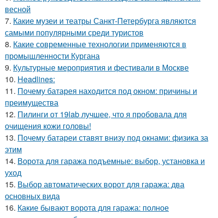
весной
7.
Какие музеи и театры Санкт-Петербурга являются
самыми популярными среди туристов
8.
Какие современные технологии применяются в
промышленности Кургана
9.
Культурные мероприятия и фестивали в Москве
10.
Headlines:
11.
Почему батарея находится под окном: причины и
преимущества
12.
Пилинги от 19lab лучшее, что я пробовала для
очищения кожи головы!
13.
Почему батареи ставят внизу под окнами: физика за
этим
14.
Ворота для гаража подъемные: выбор, установка и
уход
15.
Выбор автоматических ворот для гаража: два
основных вида
16.
Какие бывают ворота для гаража: полное