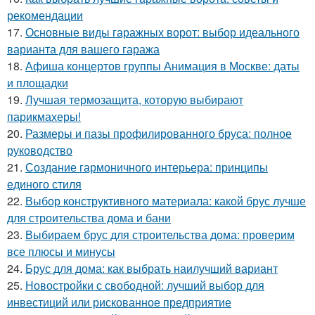
рекомендации
17.
Основные виды гаражных ворот: выбор идеального
варианта для вашего гаража
18.
Афиша концертов группы Анимация в Москве: даты
и площадки
19.
Лучшая термозащита, которую выбирают
парикмахеры!
20.
Размеры и пазы профилированного бруса: полное
руководство
21.
Создание гармоничного интерьера: принципы
единого стиля
22.
Выбор конструктивного материала: какой брус лучше
для строительства дома и бани
23.
Выбираем брус для строительства дома: проверим
все плюсы и минусы
24.
Брус для дома: как выбрать наилучший вариант
25.
Новостройки с свободной: лучший выбор для
инвестиций или рискованное предприятие