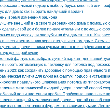
офессиональный подход к выбору бруса: клееный или пр
ус для дома: как выбрать наилучший вариант
ень: время изменения рациона
учшите внешний вид своего деревянного дома с помощью о
к сделать свой дом более привлекательным с помощью фр
олько надо досок для опалубки на фундамент 10 н. Как рас
к вывести вентиляцию через стену в частном доме. Схемы 
к утеплить двери своими руками: простые и эффективные 
ртук для серой кухни
хонный фартук: как выбрать лучший вариант для вашей кух
к выбрать оптимальную шпаклевку для потолка под покраск
ень 2023: как сохранить здоровье с помощью правильного 
рамическая плитка для кухни на фартук: подбор и установк
хнология правильного шпаклевания потолка из гипсокартона
епление металлической входной двери: простой способ сох
обковый пол и настенная пробка. Пробковые напольные п
епление входной металлической двери: простой способ сох
роительство ленточного фундамента своими руками. Лент