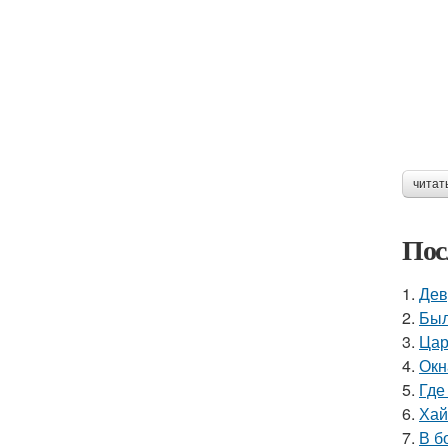
читат
Пос
1.
Дев
2.
Был
3.
Цар
4.
Окн
5.
Где
6.
Хай
7.
В б