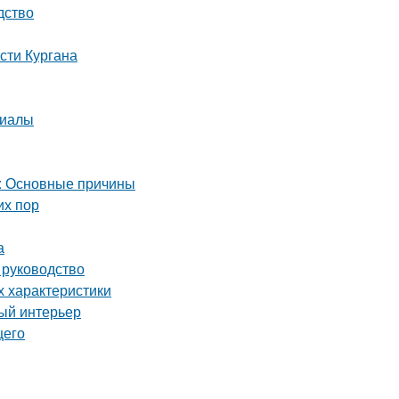
дство
сти Кургана
риалы
а: Основные причины
их пор
а
 руководство
х характеристики
ный интерьер
щего