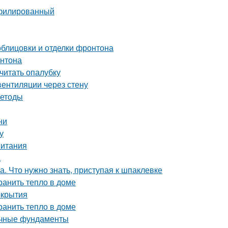
офилированный
блицовки и отделки фронтона
онтона
считать опалубку
вентиляции через стену
методы
ни
у
питания
а
. Что нужно знать, приступая к шпаклевке
ранить тепло в доме
окрытия
ранить тепло в доме
очные фундаменты