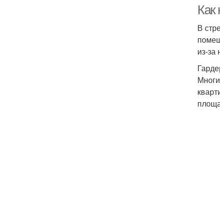
Как
В стр
помещ
из-за
Гарде
Многи
кварт
площа