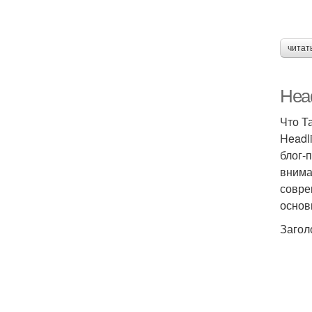
читат
Head
Что Т
Headl
блог-
внима
совре
основ
Загол