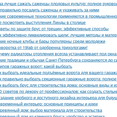
да лучше сажать саженцы плодовых культур: полное руково
 правильно посадить саженцы и ухаживать за ними
кие современные технологии применяются в промышленно
е посмотреть выступления Линды в столице
веты по защите брус от трещин: эффективные способы
к эффективно ликвидировать щели: лучшие методы и мате
кие ночные клубы и бары популярны среди молодежи
воротка от 19lab от одобренна трихологами!
чему радиаторы отопления всегда устанавливают под окн
кие традиции и обычаи Санкт-Петербурга сохраняются до с
типов гаражных ворот: какой выбрать
к выбрать идеальные подъёмные ворота для вашего гараж
к правильно выбрать секционные гаражные ворота: полное
к выбрать брус для строительства дома: основные виды и и
0 советов по декору от профессионалов: как создать стиль
здание удобного и доступного дизайна интерьера для буду
временный интерьер: основные принципы и идеи
ревянный дом: выбор материала для строительства
ревянный дом из клееного бруса: удобство и эстетика