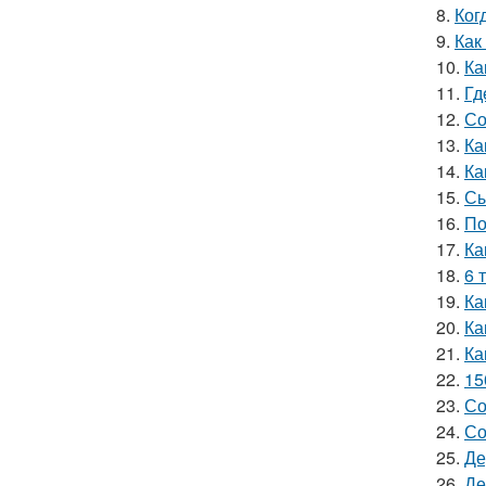
8.
Ког
9.
Как
10.
Ка
11.
Гд
12.
Со
13.
Ка
14.
Ка
15.
Сы
16.
По
17.
Ка
18.
6 
19.
Ка
20.
Ка
21.
Ка
22.
15
23.
Со
24.
Со
25.
Де
26.
Де