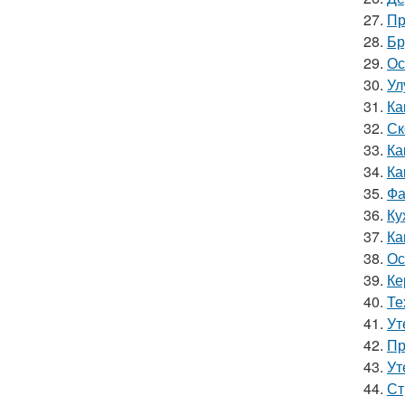
27.
Пр
28.
Бр
29.
Ос
30.
Ул
31.
Ка
32.
Ск
33.
Ка
34.
Ка
35.
Фа
36.
Ку
37.
Ка
38.
Ос
39.
Ке
40.
Те
41.
Ут
42.
Пр
43.
Ут
44.
Ст