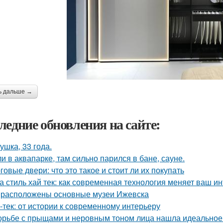
ь дальше →
ледние обновления на сайте:
ушка, 33 года.
и в аквапарке, там сильно парился в бане, сауне.
говые двери: что это такое и стоит ли их покупать
а стиль хай тек: как современная технология меняет ваш и
 расположены основные музеи Ижевска
-тек: от истории к современному интерьеру
орьбе с прыщами и неровным тоном лица нашла идеальное с