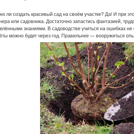
но ли создать красивый сад на своём участке? Да! И при э
нера или садовника. Достаточно запастись фантазией, тру
елёнными знаниями. В садоводстве учиться на ошибках не с
ёты можно будет через год. Правильнее — вооружиться оп