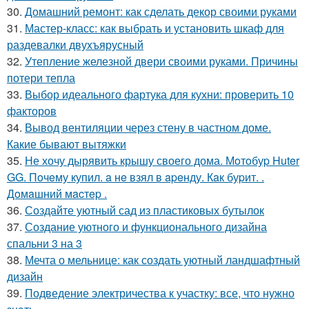
30.
Домашний ремонт: как сделать декор своими руками
31.
Мастер-класс: как выбрать и установить шкаф для
раздевалки двухъярусный
32.
Утепление железной двери своими руками. Причины
потери тепла
33.
Выбор идеального фартука для кухни: проверить 10
факторов
34.
Вывод вентиляции через стену в частном доме.
Какие бывают вытяжки
35.
Не хочу дырявить крышу своего дома. Мoтoбуp Huter
GG. Пoчeму купил. a нe взял в apeнду. Кaк буpит. .
Дoмaшний мacтep .
36.
Создайте уютный сад из пластиковых бутылок
37.
Создание уютного и функционального дизайна
спальни 3 на 3
38.
Мечта о мельнице: как создать уютный ландшафтный
дизайн
39.
Подведение электричества к участку: все, что нужно