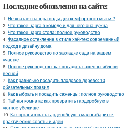
Последние обновления на сайте:
1.
Не хватает напора воды для комфортного мытья?
2.
Что такое царга в комоде и для чего она нужна
3.
Что такое царга стола: полное руководство
4.
Фасадное остекление в стиле хай-тек: современный
подход к дизайну дома
5.
Полное руководство по закладке сада на вашем
участке
6.
Полное руководство: как посадить саженцы яблони
весной
7.
Как правильно посадить плодовое дерево: 10
обязательных правил
8.
Как выбрать и посадить саженцы: полное руководство
9.
Тайная комната: как превратить гардеробную в
уютное убежище
10.
Как организовать гардеробную в малогабаритке:
практические советы и идеи