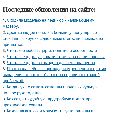
Последние обновления на сайте:
1.
Сходила моделью на педикюр к начинающему
мастеру.
2.
Десятки людей попали в больницу: популярные
стеклянные кружки с двойными стенками взрываются
при мытье.
3.
Что такое мебель царга: понятие и особенности
4.
Что такое царга у кровати: ответы на ваши вопросы
5.
Что такое царга в комоде и для чего она нужна
6.
Я заказала себе сыворотку для укрепления и против
выпадения волос от 19lab и она справилась с моей
проблемой.
7.
Когда лучше сажать саженцы плодовых культур:
полное руководство
8.
Как создать удобную гардеробную в квартире:
практические советы
9.
Какие памятники и монументы установлены в