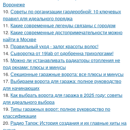
Воронеже
10.
Советы по организации гардеробной: 10 ключевых
правил для идеального порядка
11.
Какие современные легенды связаны с городом
12.
Какие современные достопримечательности можно
найти в Москве
13.
Правильный уход - залог красоты волос!
14.
Сыворотка от 19lab от одобренна трихологами!
15.
Можно ли устанавливать радиаторы отопления не
под окнами: плюсы и минусы
16.
Секционные гаражные ворота: все плюсы и минусы
17.
Выбираем ворота для гаража: полное руководство
для начинающих
18.
Как выбрать ворота для гаража в 2025 году: советы
для идеального выбора
19.
Типы гаражных ворот: полное руководство по
классификации
20.
Радио Тапок: История создания и их главные хиты на
сцене