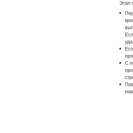
Этап 
Пер
кро
вып
Есл
уда
Есл
про
С п
про
стр
Пов
пов