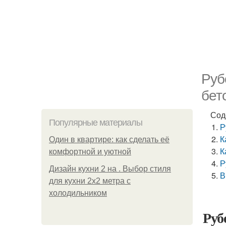
Руб
бет
Сод
Популярные материалы
Р
К
Один в квартире: как сделать её
К
комфортной и уютной
Р
Дизайн кухни 2 на . Выбор стиля
В
для кухни 2х2 метра с
холодильником
Руб