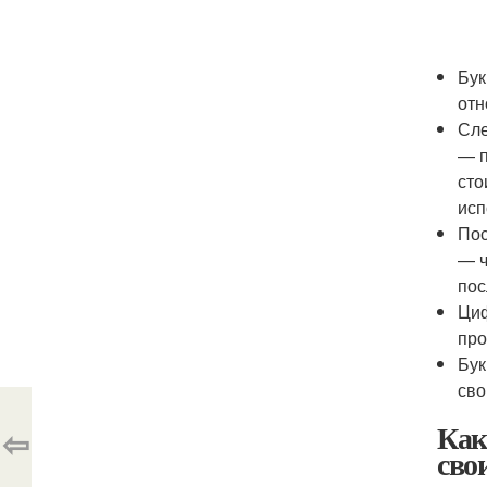
Бук
отн
Сле
— п
сто
исп
Пос
— ч
пос
Циф
про
Бук
сво
Как
⇦
сво