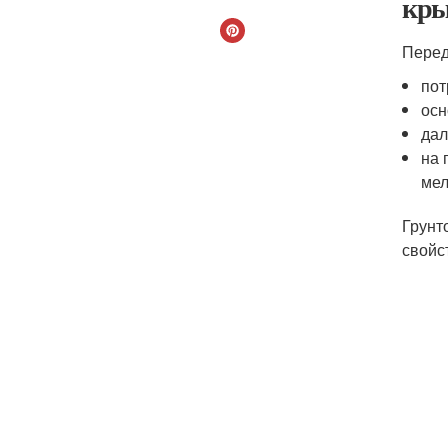
кр
Перед
пот
осн
дал
на 
мел
Грунт
свойс