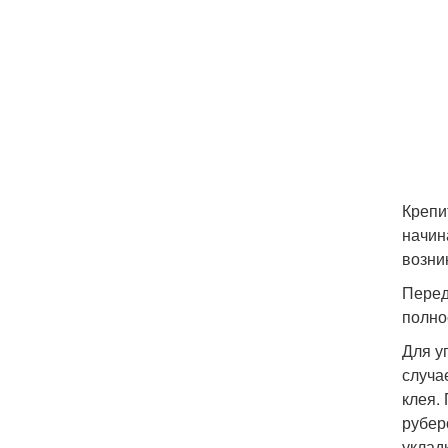
Крепи
начин
возни
Перед
полно
Для у
случа
клея.
рубер
уклад