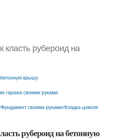
к класть рубероид на
а бетонную крышу
тию гаража своими руками
/Фундамент своими руками//Кладка цоколя
класть рубероид на бетонную