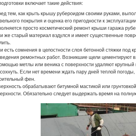
подготовки включает такие действия:
ед тем, как крыть крышу рубероидом своими руками, выпол
вельного покрытия и оценка его пригодности к эксплуатаци
олняется просто косметический ремонт крыши гаража рубе
и же старый материал вздулся и имеет существенные повр
лить.
и есть сомнения в целостности слоя бетонной стяжки под к
ведения ремонтных работ. Возникшие щели цементируют в
омощью метлы или веника с поверхности удаляют крупный м
сохнуть. Если нет времени ждать пару дней теплой погоды
оительный фен.
ерхность обрабатывают битумной мастикой или грунтовкой,
ерхности. Обязательно следует выдержать время на полну