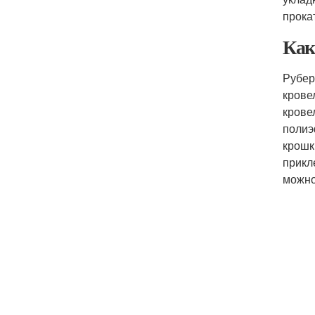
прока
Как
Рубер
крове
крове
полиэ
крошк
прикл
можно