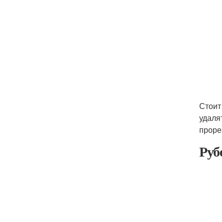
Стоит
удаля
проре
Руб