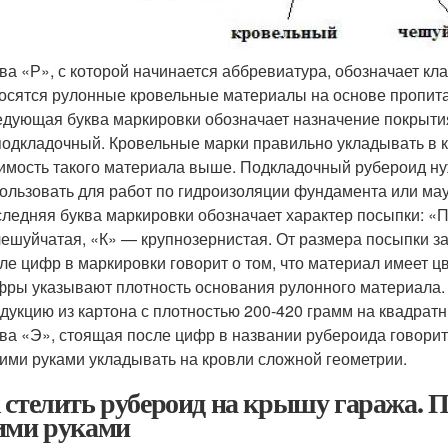
ва «Р», с которой начинается аббревиатура, обозначает кла
осятся рулонные кровельные материалы на основе пропита
дующая буква маркировки обозначает назначение покрытия: 
одкладочный. Кровельные марки правильно укладывать в ка
имость такого материала выше. Подкладочный рубероид нуж
ользовать для работ по гидроизоляции фундамента или мау
ледняя буква маркировки обозначает характер посыпки: 
ешуйчатая, «К» — крупнозернистая. От размера посыпки за
ле цифр в маркировки говорит о том, что материал имеет ц
ры указывают плотность основания рулонного материала.
дукцию из картона с плотностью 200-420 грамм на квадратн
ва «Э», стоящая после цифр в названии рубероида говорит,
ими руками укладывать на кровли сложной геометрии.
 стелить рубероид на крышу гаража. 
ими руками