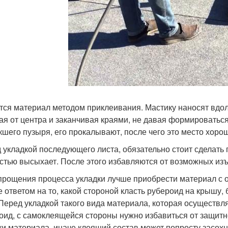
тся материал методом приклеивания. Мастику наносят вдол
ая от центра и заканчивая краями, не давая формироваться
кшего пузыря, его прокалывают, после чего это место хор
 укладкой последующего листа, обязательно стоит сделать п
стью высыхает. После этого избавляются от возможных изъ
прощения процесса укладки лучше приобрести материал с 
е ответом на то, какой стороной класть рубероид на крышу,
 Перед укладкой такого вида материала, которая осуществл
оид, с самоклеящейся стороны нужно избавиться от защитн
ки материала, иначе клеящий состав может попросту засохн