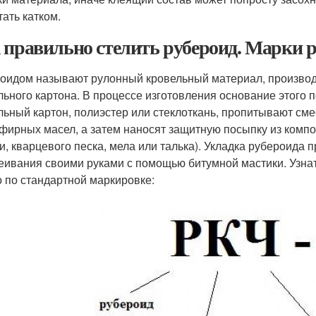
тать катком.
 правильно стелить рубероид. Марки 
оидом называют рулонный кровельный материал, производ
льного картона. В процессе изготовления основание этого п
льный картон, полиэстер или стеклоткань, пропитывают смес
фирных масел, а затем наносят защитную посыпку из комп
и, кварцевого песка, мела или талька). Укладка рубероида
еивания своими руками с помощью битумной мастики. Узнат
 по стандартной маркировке: