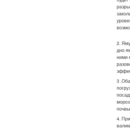
разры
закол
урове
возмо
2. Ям
дно я
ними 
разов
эффек
3 .Об
погру
посад
мороз
почвы
4. Пр
валик