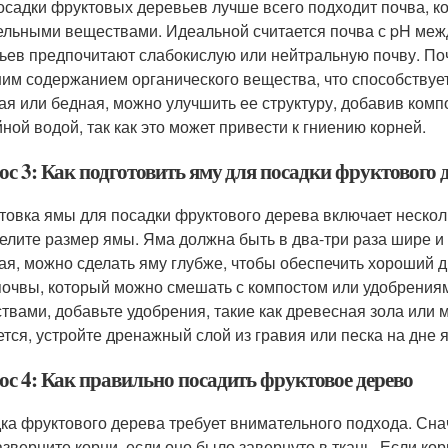
осадки фруктовых деревьев лучше всего подходит почва, к
ельными веществами. Идеальной считается почва с pH между
ьев предпочитают слабокислую или нейтральную почву. По
им содержанием органического вещества, что способствует
ая или бедная, можно улучшить ее структуру, добавив компо
йной водой, так как это может привести к гниению корней.
ос 3: Как подготовить яму для посадки фруктового 
товка ямы для посадки фруктового дерева включает нескол
елите размер ямы. Яма должна быть в два-три раза шире и 
ая, можно сделать яму глубже, чтобы обеспечить хороший д
почвы, который можно смешать с компостом или удобрения
твами, добавьте удобрения, такие как древесная зола или 
ется, устройте дренажный слой из гравия или песка на дне 
ос 4: Как правильно посадить фруктовое дерево
ка фруктового дерева требует внимательного подхода. Сна
азверните корни, если оно было завернуто в ткань. Если к