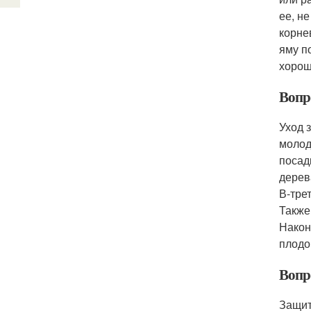
ее, н
корне
яму п
хорош
Вопр
Уход 
молод
посад
дерев
В-тре
Также
Након
плодо
Вопро
Защит