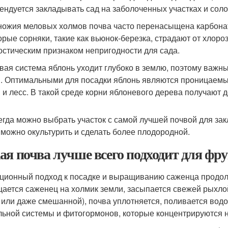
ендуется закладывать сад на заболоченных участках и соло
ножия меловых холмов почва часто перенасыщена карбоната
орые сорняки, такие как вьюнок-березка, страдают от хлороз
остическим признаком непригодности для сада.
вая система яблонь уходит глубоко в землю, поэтому важны
. Оптимальными для посадки яблонь являются проницаемые
 и лесс. В такой среде корни яблоневого дерева получают
егда можно выбрать участок с самой лучшей почвой для за
 можно окультурить и сделать более плодородной.
ая почва лучше всего подходит для фр
ционный подход к посадке и выращиванию саженца продол
ается саженец на холмик земли, засыпается свежей рыхлой
 или даже смешанной), почва уплотняется, поливается водо
льной системы и фитогормонов, которые концентрируются на