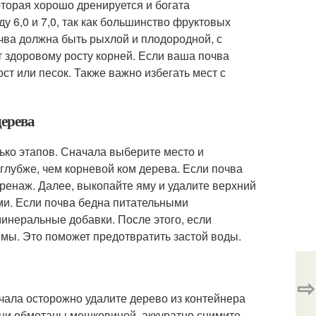
оторая хорошо дренируется и богата
 6,0 и 7,0, так как большинство фруктовых
чва должна быть рыхлой и плодородной, с
 здоровому росту корней. Если ваша почва
ст или песок. Также важно избегать мест с
дерева
ько этапов. Сначала выберите место и
глубже, чем корневой ком дерева. Если почва
ренаж. Далее, выкопайте яму и удалите верхний
ми. Если почва бедна питательными
минеральные добавки. После этого, если
ямы. Это поможет предотвратить застой воды.
⇨
чала осторожно удалите дерево из контейнера
орни обмотаны мешковиной, аккуратно снимите