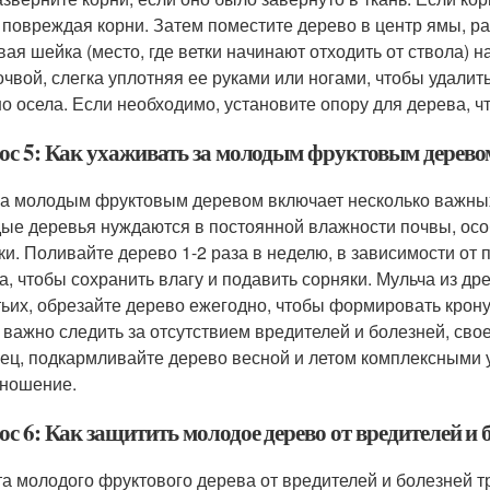
е повреждая корни. Затем поместите дерево в центр ямы, р
вая шейка (место, где ветки начинают отходить от ствола) н
очвой, слегка уплотняя ее руками или ногами, чтобы удалит
о осела. Если необходимо, установите опору для дерева, ч
ос 5: Как ухаживать за молодым фруктовым дерево
за молодым фруктовым деревом включает несколько важных
ые деревья нуждаются в постоянной влажности почвы, осо
ки. Поливайте дерево 1-2 раза в неделю, в зависимости от 
а, чтобы сохранить влагу и подавить сорняки. Мульча из д
тьих, обрезайте дерево ежегодно, чтобы формировать крон
 важно следить за отсутствием вредителей и болезней, св
ец, подкармливайте дерево весной и летом комплексными у
ношение.
с 6: Как защитить молодое дерево от вредителей и 
а молодого фруктового дерева от вредителей и болезней т