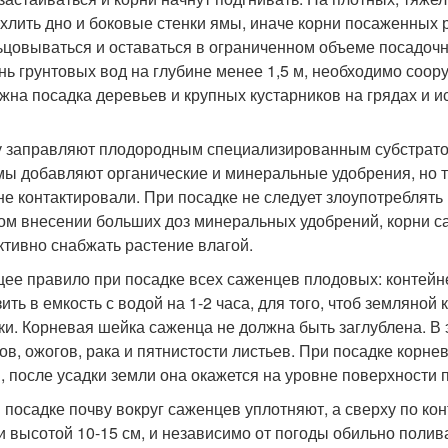
хлить дно и боковые стенки ямы, иначе корни посаженных р
ьцовываться и оставаться в ограниченном объеме посадочн
нь грунтовых вод на глубине менее 1,5 м, необходимо соору
жна посадка деревьев и крупных кустарников на грядах и 
у заправляют плодородным специализированным субстратом
мы добавляют органические и минеральные удобрения, но т
не контактировали. При посадке не следует злоупотреблят
ом внесении больших доз минеральных удобрений, корни 
тивно снабжать растение влагой.
щее правило при посадке всех саженцев плодовых: контей
зить в емкость с водой на 1-2 часа, для того, чтоб земляной
ки. Корневая шейка саженца не должна быть заглублена. В 
ов, ожогов, рака и пятнистости листьев. При посадке корн
, после усадки земли она окажется на уровне поверхности 
и посадке почву вокруг саженцев уплотняют, а сверху по к
и высотой 10-15 см, и независимо от погоды обильно полив