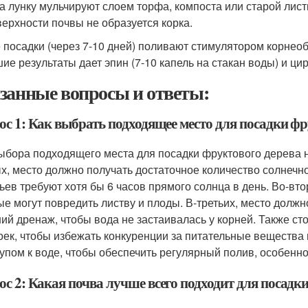
а лунку мульчируют слоем торфа, компоста или старой лист
верхности почвы не образуется корка.
 посадки (через 7-10 дней) поливают стимулятором корнео
ие результаты дает эпин (7-10 капель на стакан воды) и цирк
занные вопросы и ответы:
ос 1: Как выбрать подходящее место для посадки фр
ыбора подходящего места для посадки фруктового дерева н
х, место должно получать достаточное количество солнечно
ьев требуют хотя бы 6 часов прямого солнца в день. Во-вто
ые могут повредить листву и плоды. В-третьих, место должн
ий дренаж, чтобы вода не застаивалась у корней. Также сто
оек, чтобы избежать конкуренции за питательные вещества 
тупом к воде, чтобы обеспечить регулярный полив, особенно
ос 2: Какая почва лучше всего подходит для посадк