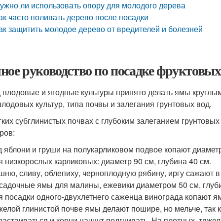
ужно ли использовать опору для молодого дерева
ак часто поливать дерево после посадки
ак защитить молодое дерево от вредителей и болезней
ное руководство по посадке фруктовых
д плодовые и ягодные культуры принято делать ямы круглым
плодовых культур, типа почвы и залегания грунтовых вод.
гких субглинистых почвах с глубоким залеганием грунтовых
ров:
д яблони и груши на полукарликовом подвое копают диаметр
я низкорослых карликовых: диаметр 90 см, глубина 40 см.
шню, сливу, облепиху, черноплодную рябину, иргу сажают в
садочные ямы для малины, ежевики диаметром 50 см, глуби
я посадки одного-двухлетнего саженца винограда копают ям
желой глинистой почве ямы делают пошире, но мельче, так 
 застаиваться и корни начнут подгнивать. На плотных, тяж