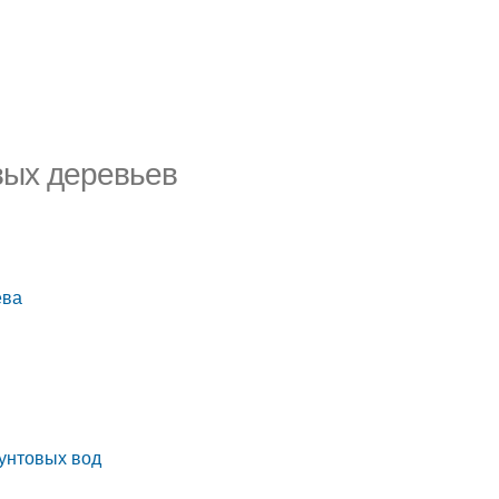
вых деревьев
ева
рунтовых вод