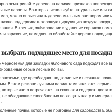
ярно осматривайте дерево на наличие признаков повреждени
чные наросты. Во-вторых, используйте натуральные или хи
мер, можно опрыскивать дерево мыльным раствором или ма
 важно поддерживать хорошую циркуляцию воздуха вокруг 
евания. В-третьих, mulчирование и удаление сорняков помо
или заражение, немедленно обработайте дерево подходящ
 выбрать подходящее место для посадк
е Черноземья для закладки яблоневого сада подходят все 
дированные серые лесные почвы.
ерноземье, где преобладают подзолистые и песчаные почвы
ым. В этом регионе лучшими вариантами являются серые 
, которые часто встречаются на склонах и содержат достат
, не обладающие способностью поглощать влагу и минерал
ь.
оленные почвы, которые не пригодны для садоводства, обы