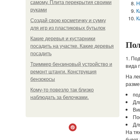
самому. Плита перекрытия своими
Н
руками
К
К
Создай свою косметичку и сумку
для игр из пластиковых бутылок
Какие деревья и кустарники
Пол
посадить на участке. Какие деревья
посадить
1. По
Триммер бензиновый устройство и
вида 
ремонт штанги. Конструкция
На ле
бензокосы
разме
Кому-то повезло так близко
по
наблюдать за белочками.
Дл
Ви
По
Дл
На тя
будет