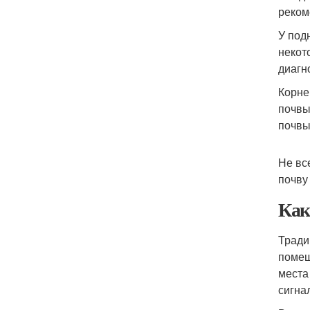
реком
У под
некот
диагн
Корне
почвы
почвы
Не вс
почву
Как
Тради
помещ
места
сигна