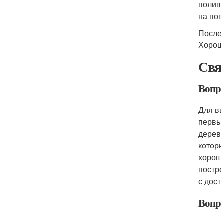
полив
на по
После
Хорош
Свя
Вопр
Для в
первы
дерев
котор
хорош
постр
с дос
Вопр