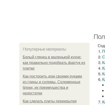
Пол
Сод
Популярные материалы
П
С
Белый глянец в маленькой кухне:
К
как правильно подобрать фартук из
К
плитки
К
Как построить дом своими руками
К
из глины и соломы. Соломенные
блоки, их преимущества и
недостатки
Как сделать плиты перекрытия
К