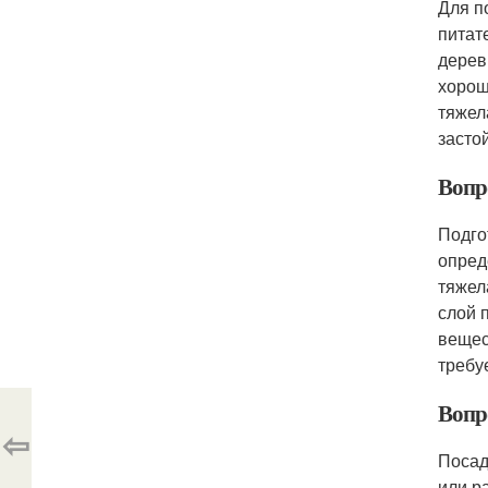
Для п
питат
дерев
хорош
тяжел
засто
Вопр
Подго
опред
тяжел
слой 
вещес
требу
Вопр
⇦
Посад
или р