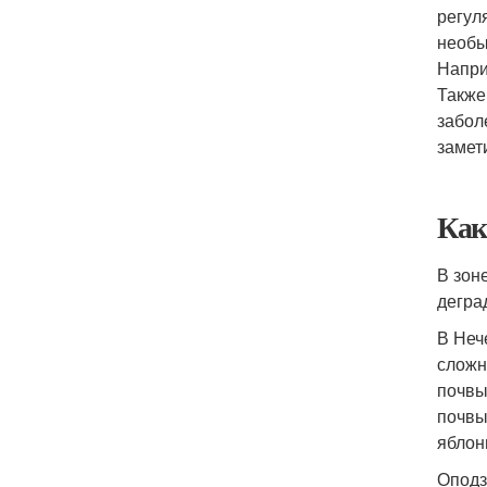
регул
необы
Напри
Также
забол
замет
Как
В зон
дегра
В Неч
сложн
почвы
почвы
яблон
Оподз