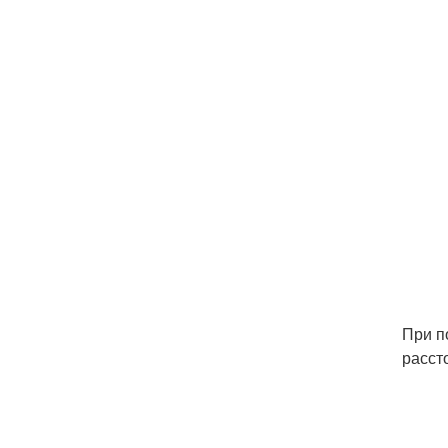
При п
расст