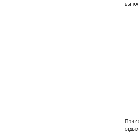
выпол
При с
отдых