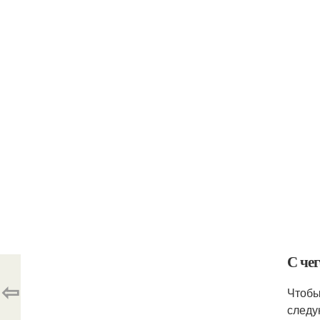
С чег
⇦
Чтобы
следу