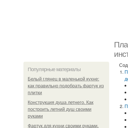
Пла
инс
Сод
Популярные материалы
П
д
Белый глянец в маленькой кухне:
как правильно подобрать фартук из
плитки
Конструкция душа летнего. Как
П
построить летний душ своими
руками
Фартук для кухни своими руками.