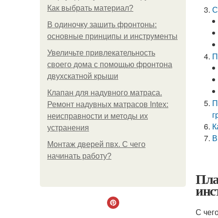
Как выбрать материал?
С
В одиночку зашить фронтоны:
основные принципы и инструменты
Увеличьте привлекательность
П
своего дома с помощью фронтона
двухскатной крыши
Клапан для надувного матраса.
П
Ремонт надувных матрасов Intex:
г
неисправности и методы их
К
устранения
В
Монтаж дверей пвх. С чего
начинать работу?
Пла
инс
С чег