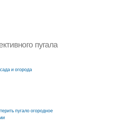
ективного пугала
 сада и огорода
стерить пугало огородное
ами