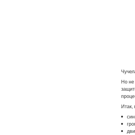
Чучел
Но не
защит
проце
Итак,
син
гро
дви