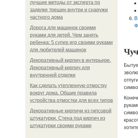
лучшие методы от эксперта по
заделке трещин внутри и снаружи
частного дома
В
Ф
Дорога для машинок своими
руками для детей. Чем занять
ребенка: 5 супер игр своими руками
Чуч
для любителей машинок
Декоративный кирпич в интерьере.
Бытуе
Декоративный кирпич для
эволю
внутренней отделки
отпуг
Как сделать утепленную отмостку
симво
вокруг дома. Общие правила
Конеч
устройства отмостки для всех типов
рукам
Декоративные кирпичи из гипсовой
симво
штукатурки. Стена под кирпич из
красо
штукатурки своими руками
хотит