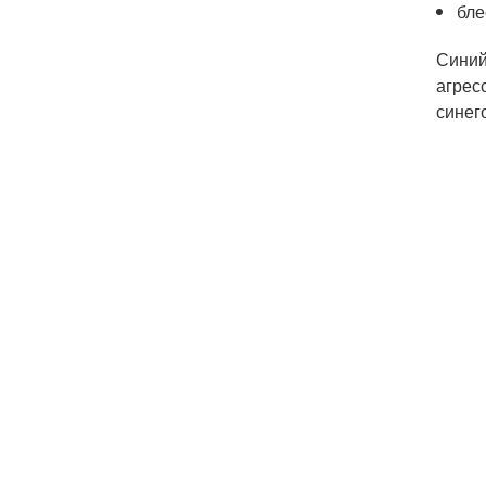
бле
Синий
агрес
синего