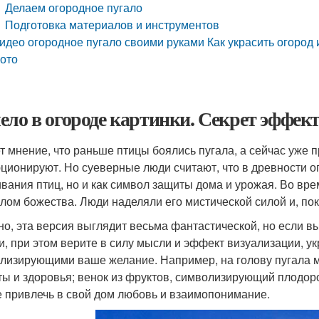
Делаем огородное пугало
Подготовка материалов и инструментов
идео огородное пугало своими руками Как украсить огород
ото
ело в огороде картинки. Секрет эффек
т мнение, что раньше птицы боялись пугала, а сейчас уже п
ционируют. Но суеверные люди считают, что в древности ог
ивания птиц, но и как символ защиты дома и урожая. Во вр
лом божества. Люди наделяли его мистической силой и, по
но, эта версия выглядит весьма фантастической, но если в
и, при этом верите в силу мысли и эффект визуализации, у
лизирующими ваше желание. Например, на голову пугала мо
ты и здоровья; венок из фруктов, символизирующий плодород
е привлечь в свой дом любовь и взаимопонимание.