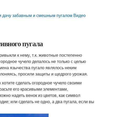
 и дачу забавным и смешным пугалом Видео
тивного пугала
ривыкли к нему, т.к. животные постепенно
ородное чучело делалось не только с целью
емена язычества пугало являлось неким
клоняясь, просили защиты и щедрого урожая.
ы хотите сделать огородное чучело своими
красьте его красивыми элементами,
жно надеть венок из цветов, как символ
ие; или сделать не одно, а два пугала, если вы