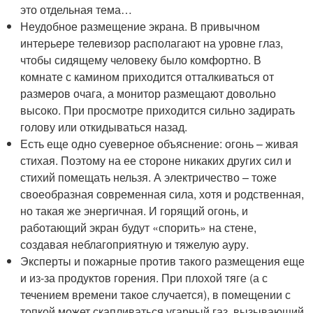
это отдельная тема…
Неудобное размещение экрана. В привычном
интерьере телевизор располагают на уровне глаз,
чтобы сидящему человеку было комфортно. В
комнате с камином приходится отталкиваться от
размеров очага, а монитор размещают довольно
высоко. При просмотре приходится сильно задирать
голову или откидываться назад.
Есть еще одно суеверное объяснение: огонь – живая
стихая. Поэтому на ее стороне никаких других сил и
стихий помещать нельзя. А электричество – тоже
своеобразная современная сила, хотя и родственная,
но такая же энергичная. И горящий огонь, и
работающий экран будут «спорить» на стене,
создавая неблагоприятную и тяжелую ауру.
Эксперты и пожарные против такого размещения еще
и из-за продуктов горения. При плохой тяге (а с
течением времени такое случается), в помещении с
топкой может скапливаться угарный газ, вызывающий