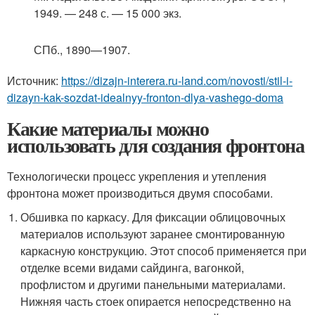
1949. — 248 с. — 15 000 экз.
СПб.
, 1890—1907.
Источник:
https://dizajn-interera.ru-land.com/novosti/stil-i-
dizayn-kak-sozdat-idealnyy-fronton-dlya-vashego-doma
Какие материалы можно
использовать для создания фронтона
Технологически процесс укрепления и утепления
фронтона может производиться двумя способами.
Обшивка по каркасу. Для фиксации облицовочных
материалов используют заранее смонтированную
каркасную конструкцию. Этот способ применяется при
отделке всеми видами сайдинга, вагонкой,
профлистом и другими панельными материалами.
Нижняя часть стоек опирается непосредственно на