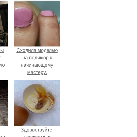
ты
Сходила моделью
е
на педикюр к
ло
начинающему
мастеру.
е
 не
ды.
Здравствуйте,
ти
уважаемые