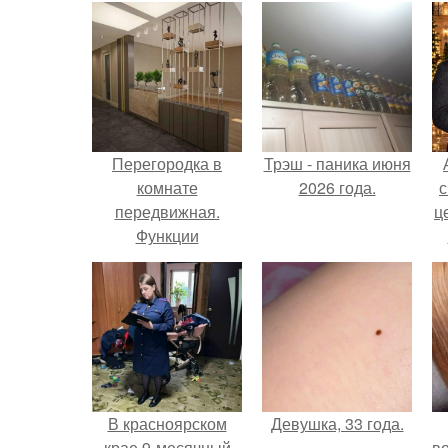
Перегородка в
Трэш - паника июня
комнате
2026 года.
с
передвижная.
ц
Функции
перегородок
В красноярском
Девушка, 33 года.
крае 9-месячный
в