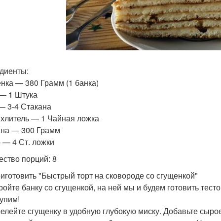
диенты:
нка — 380 Грамм (1 банка)
— 1 Штука
— 3-4 Стакана
хлитель — 1 Чайная ложка
на — 300 Грамм
 — 4 Ст. ложки
ество порций: 8
риготовить "Быстрый торт на сковороде со сгущенкой"
кройте банку со сгущенкой, на ней мы и будем готовить тест
упим!
релейте сгущенку в удобную глубокую миску. Добавьте сыро