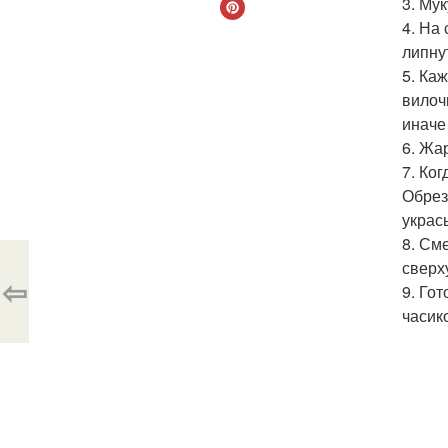
3. Му
4. На
липнут
5. Ка
вилоч
иначе
6. Жа
7. Ко
Обрез
укрась
8. См
сверху
⇦
9. Го
часик