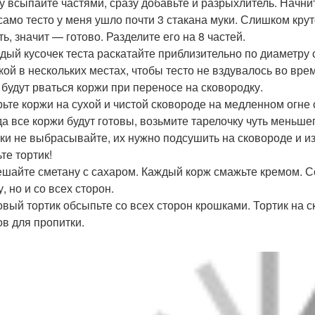
ку всыпайте частями, сразу добавьте и разрыхлитель. Начни
 само тесто у меня ушло почти 3 стакана муки. Слишком крут
ь, значит — готово. Разделите его на 8 частей.
ждый кусочек теста раскатайте приблизительно по диаметру 
кой в нескольких местах, чтобы тесто не вздувалось во вре
 будут рваться коржи при переносе на сковородку.
рьте коржи на сухой и чистой сковороде на медленном огне 
гда все коржи будут готовы, возьмите тарелочку чуть меньше
ки не выбрасывайте, их нужно подсушить на сковороде и и
те тортик!
ешайте сметану с сахаром. Каждый корж смажьте кремом. Со
, но и со всех сторон.
товый тортик обсыпьте со всех сторон крошками. Тортик на 
ов для пропитки.