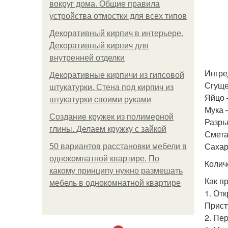
вокруг дома. Общие правила
устройства отмостки для всех типов
Декоративный кирпич в интерьере.
Декоративный кирпич для
внутренней отделки
Ингре
Декоративные кирпичи из гипсовой
Сгуще
штукатурки. Стена под кирпич из
Яйцо 
штукатурки своими руками
Мука 
Создание кружек из полимерной
Разры
глины. Делаем кружку с зайкой
Смета
Сахар
50 вариантов расстановки мебели в
однокомнатной квартире. По
Колич
какому принципу нужно размещать
Как п
мебель в однокомнатной квартире
1. От
Прист
2. Пе