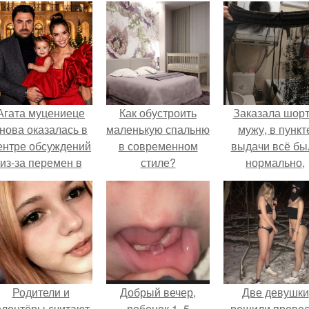
Агата муцениеце
Как обустроить
Заказала шор
нова оказалась в
маленькую спальню
мужу, в пункт
ентре обсуждений
в современном
выдачи всё бы
из-за перемен в
стиле?
нормально,
личной жизни.
примерил вс
хорошо, ничего
предвещало бе
Родители и
Добрый вечер,
Две девушки
олонтёры считают,
ребенок 1, 5
решили провес