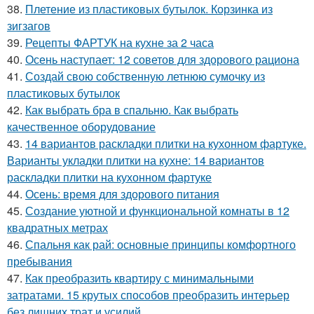
38.
Плетение из пластиковых бутылок. Корзинка из
зигзагов
39.
Рецепты ФАРТУК на кухне за 2 часа
40.
Осень наступает: 12 советов для здорового рациона
41.
Создай свою собственную летнюю сумочку из
пластиковых бутылок
42.
Как выбрать бра в спальню. Как выбрать
качественное оборудование
43.
14 вариантов раскладки плитки на кухонном фартуке.
Варианты укладки плитки на кухне: 14 вариантов
раскладки плитки на кухонном фартуке
44.
Осень: время для здорового питания
45.
Создание уютной и функциональной комнаты в 12
квадратных метрах
46.
Спальня как рай: основные принципы комфортного
пребывания
47.
Как преобразить квартиру с минимальными
затратами. 15 крутых способов преобразить интерьер
без лишних трат и усилий