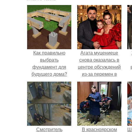
Как правильно
Агата муцениеце
выбрать
снова оказалась в
фундамент для
центре обсуждений
будущего дома?
из-за перемен в
личной жизни.
х
п
Смотритель
В красноярском
Ш