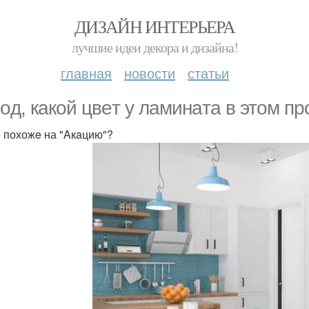
ДИЗАЙН ИНТЕРЬЕРА
лучшие идеи декора и дизайна!
главная
новости
статьи
oд, кaкой цвeт у лaминaта в этом пр
 похожe на "Aкaцию"?