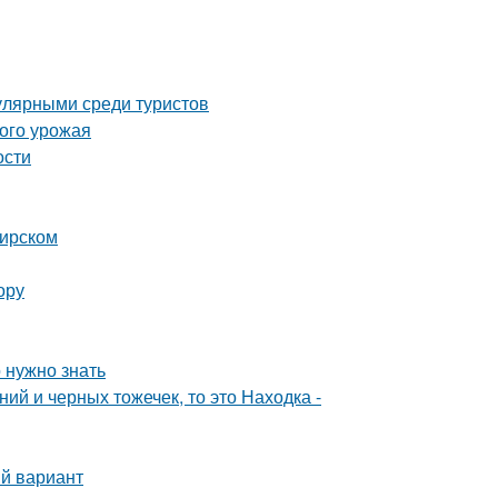
улярными среди туристов
того урожая
ости
бирском
ору
 нужно знать
ий и черных тожечек, то это Находка -
ый вариант