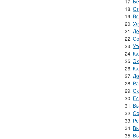
17.
Бе
18.
Ст
19.
Вс
20.
Ул
21.
Де
22.
Со
23.
Ут
24.
Ка
25.
Эк
26.
Ка
27.
До
28.
Ра
29.
Ск
30.
Ес
31.
Вы
32.
Со
33.
Ре
34.
Вы
35.
Вы