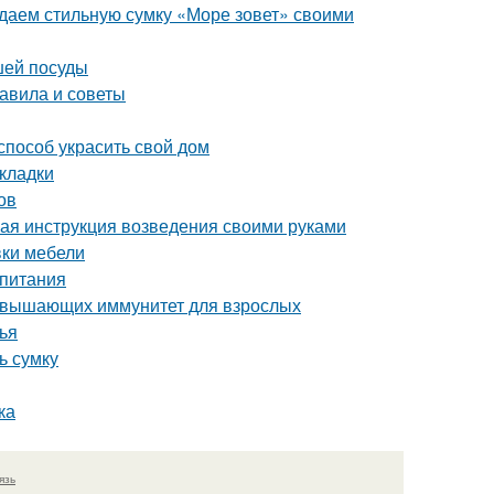
здаем стильную сумку «Море зовет» своими
шей посуды
равила и советы
способ украсить свой дом
кладки
ов
ая инструкция возведения своими руками
вки мебели
 питания
повышающих иммунитет для взрослых
ья
ь сумку
ка
язь