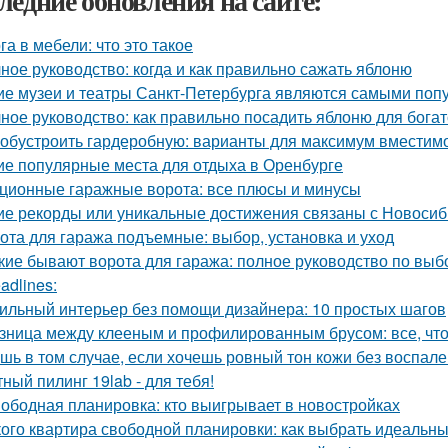
ледние обновления на сайте:
га в мебели: что это такое
ное руководство: когда и как правильно сажать яблоню
ие музеи и театры Санкт-Петербурга являются самыми поп
ное руководство: как правильно посадить яблоню для бога
 обустроить гардеробную: варианты для максимум вместим
ие популярные места для отдыха в Оренбурге
ционные гаражные ворота: все плюсы и минусы
ие рекорды или уникальные достижения связаны с Новоси
ота для гаража подъемные: выбор, установка и уход
кие бывают ворота для гаража: полное руководство по выб
adlines:
ильный интерьер без помощи дизайнера: 10 простых шагов
зница между клееным и профилированным брусом: все, что
шь в том случае, если хочешь ровный тон кожи без воспален
ный пилинг 19lab - для тебя!
ободная планировка: кто выигрывает в новостройках
кого квартира свободной планировки: как выбрать идеальн