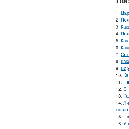
Пос
1.
Цар
2.
Пол
3.
Как
4.
Пол
5.
Как
6.
Как
7.
Сек
8.
Как
9.
Вор
10.
Ка
11.
He
12.
Ст
13.
Ра
14.
Ли
кислот
15.
Св
16.
У 