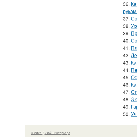
36.
Ка
рукам
37.
Со
38.
Ух
39.
Пр
40.
Со
41.
Пл
42.
Ле
43.
Ка
44.
Пе
45.
Ос
46.
Ка
47.
Ст
48.
Эк
49.
Га
50.
Уч
© 2026 Дизайн интерьера