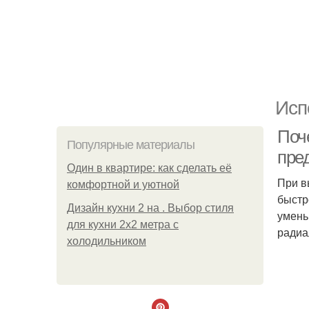
Исп
Поч
Популярные материалы
пре
Один в квартире: как сделать её
При в
комфортной и уютной
быстр
Дизайн кухни 2 на . Выбор стиля
умень
для кухни 2х2 метра с
радиа
холодильником