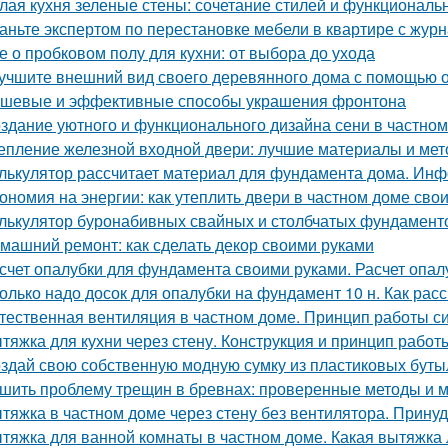
лая кухня зеленые стены: сочетание стилей и функциональ
аньте экспертом по перестановке мебели в квартире с ж
е о пробковом полу для кухни: от выбора до ухода
учшите внешний вид своего деревянного дома с помощью о
шевые и эффективные способы украшения фронтона
здание уютного и функционального дизайна сени в частно
епление железной входной двери: лучшие материалы и ме
лькулятор рассчитает материал для фундамента дома. Инф
ономия на энергии: как утеплить двери в частном доме сво
лькулятор буронабивных свайных и столбчатых фундамент
машний ремонт: как сделать декор своими руками
счет опалубки для фундамента своими руками. Расчет опа
олько надо досок для опалубки на фундамент 10 н. Как рас
тественная вентиляция в частном доме. Принцип работы с
тяжка для кухни через стену. Конструкция и принцип работ
здай свою собственную модную сумку из пластиковых буты
шить проблему трещин в бревнах: проверенные методы и 
тяжка в частном доме через стену без вентилятора. Прину
тяжка для ванной комнаты в частном доме. Какая вытяжка 