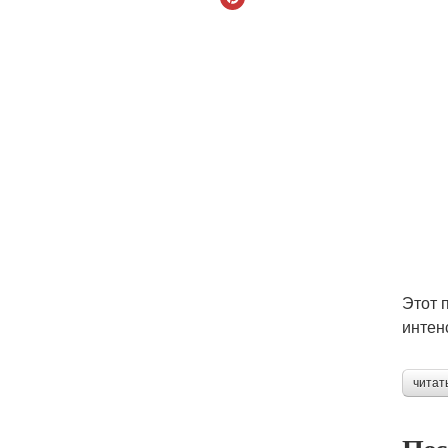
Этот 
интен
читат