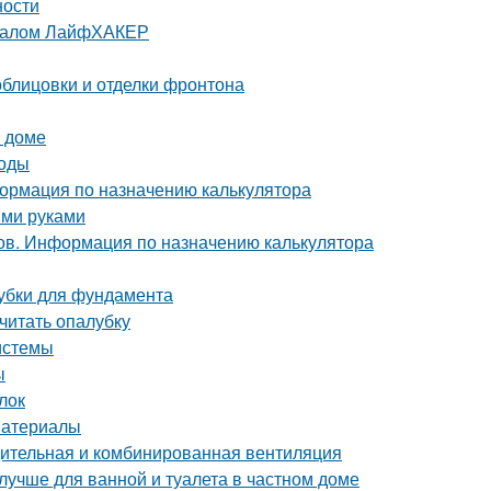
ности
урналом ЛайфХАКЕР
блицовки и отделки фронтона
м доме
тоды
ормация по назначению калькулятора
ими руками
ов. Информация по назначению калькулятора
лубки для фундамента
считать опалубку
истемы
ы
лок
материалы
дительная и комбинированная вентиляция
лучше для ванной и туалета в частном доме