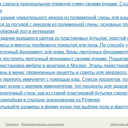
к сделать оригинальную пляжную сумку своими руками. Со
и
здание удивительного декора из полимерной глины для ва
од за посудой с декором из полимерной глины: основные п
обковый пол в интерьере
здание вьющихся цветов из пластиковых бутылок: простой 
юсы и минусы пробкового покрытия для пола. По способу у
нточный фундамент для дома. Виды ленточных фундамент
к построить ленточный фундамент своими руками. Пошагов
рестановка мебели в квартире в Москве. Этапы перестано
ень в меню: проверенные рецепты и советы для здорового
к укрепить иммунитет с помощью еды. Список продуктов, 
арт осени с крепким иммунитетом: топ-продукты для здоров
ологичный стиль: как из старой пластиковой бутылки сделат
рдеробная в спальне: вдохновение из Pinterest
итывайте размеры и форму кухни при выборе пола и фарту
Контакты
Пользовательское соглашение
Обратная св