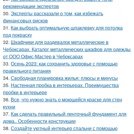
рекомендации экспертов
30.
Эксперты рассказали о том, как избежать
финансовых рисков
31.
Как выбрать оптимальную шпаклевку для потолка
под покраску
32.
Шкафчики для раздевалок металлические в
Чебоксарах. Каталог металлических шкафов для одежды
от ООО Офис-Мастер в Чебоксарах
33.
Осень 2023: как сохранить здоровье с помощью
правильного питания
34.
Свободная планировка жилья: плюсы и минусы
35.
Настенная пробка в интерьерах. Преимущества
пробки в интерьере
36.
Все, что нужно знать о моющейся краске для стен
кухни
37.
Как сделать правильный ленточный фундамент для
дома.. Особенности конструкции
38.
Создайте уютный интерьер спальни с помощью