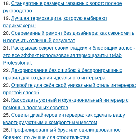
18.
Стандартные размеры гаражных ворот: полное
руководство
19.
Лучшая термозащита, которую выбирают
парикмахеры!
20.
Современный ремонт без дизайнера: как сэкономить
и получить отличный результат
21.
Раскрываю секрет своих гладких и блестящих волос -
это всё эффект использования термощазиты 19lab
Professional.
22.
Декорирование без ошибок: 9 беспроигрышных
правил для создания идеального интерьера
23.
Откройте для себя свой уникальный стиль интерьера:
простой способ
24.
Как создать уютный и функциональный интерьер с
помощью полезных советов
25.
Советы дизайнеров интерьера: как сделать вашу
квартиру уютным и комфортным местом
26.
Профилированный брус или оцилиндрованное
бревно: что лучше для строительства